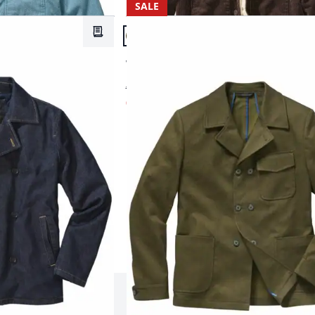
SALE
Artikel 14 von 15.
Merkzettel
Passform Regular Fit.
Regular Fit
Walz-Sakko
€ 199,95
€ 139,95
(-30%)
Produkte 1 bis 15 von 15.