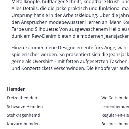
Metallknöpfe, hüftlanger Schnitt, knöpfbare Brust- und 
Alles Details, die die Jacke praktisch und funktional 
Ursprung hat sie in der Arbeitskleidung. Über die Jahr
den Ansprüchen modebewusster Herren an. Mehr Kom
Farbe und Silhouette: Von ausgewaschenem Hellblau
dunklem Raw-Denim bieten die modernen Jeansjacken 
Hinzu kommen neue Designelemente fürs Auge, währe
spielerischer werden. So präsentiert sich die Jeansja
gerne als Overshirt – mit fetten aufgesetzten Taschen
und Konzerttickets verschwinden. Die Knöpfe verlaufen
Hemden
Freizeithemden
Weiße Hemde
Schwarze Hemden
Leinenhemde
Stehkragenhemd
Regular-Fit-
Kurzarmhemden
Businesshem