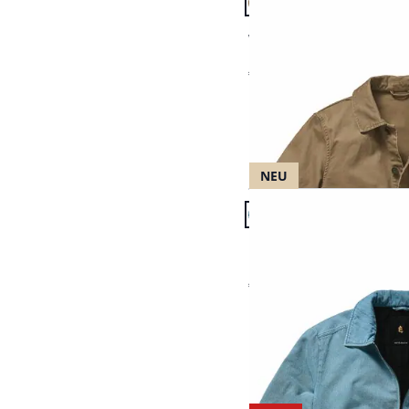
Passform Regular Fit.
Regular Fit
Werkbank-Hemdjacke
€ 129,95
NEU
Artikel 10 von 15.
Passform Regular Fit.
Regular Fit
Kaltwetter-Komplize D
€ 169,95