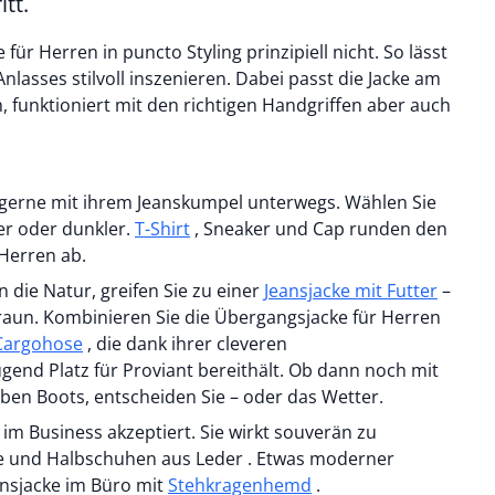
tt.
für Herren in puncto Styling prinzipiell nicht. So lässt
nlasses stilvoll inszenieren. Dabei passt die Jacke am
, funktioniert mit den richtigen Handgriffen aber auch
cke gerne mit ihrem Jeanskumpel unterwegs. Wählen Sie
er oder dunkler.
T-Shirt
, Sneaker und Cap runden den
Herren ab.
die Natur, greifen Sie zu einer
Jeansjacke mit Futter
–
braun. Kombinieren Sie die Übergangsjacke für Herren
Cargohose
, die dank ihrer cleveren
end Platz für Proviant bereithält. Ob dann noch mit
ben Boots, entscheiden Sie – oder das Wetter.
t im Business akzeptiert. Sie wirkt souverän zu
ansjacke im Büro mit
Stehkragenhemd
.