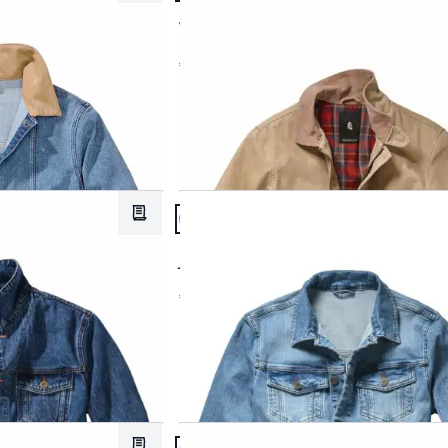
Regular Fit
Braun
bis 200 €
3
Werk-Joppe
€ 169,95
Grau
bis 500 €
Grün
Abbrechen
Schwarz
Abbrechen
Artikel 5 von 15.
Merkzettel
Passform Regular Fit.
Regular Fit
Jeansjacke Aqua
€ 129,95
Artikel 8 von 15.