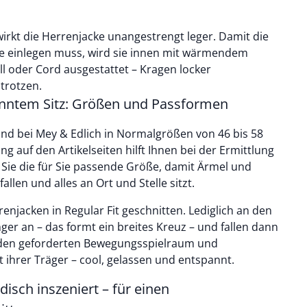
wirkt die Herrenjacke unangestrengt leger. Damit die
se einlegen muss, wird sie innen mit wärmendem
l oder Cord ausgestattet – Kragen locker
trotzen.
anntem Sitz: Größen und Passformen
ind bei Mey & Edlich in Normalgrößen von 46 bis 58
g auf den Artikelseiten hilft Ihnen bei der Ermittlung
 Sie die für Sie passende Größe, damit Ärmel und
llen und alles an Ort und Stelle sitzt.
enjacken in Regular Fit geschnitten. Lediglich an den
nger an – das formt ein breites Kreuz – und fallen dann
e den geforderten Bewegungsspielraum und
t ihrer Träger – cool, gelassen und entspannt.
isch inszeniert – für einen