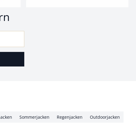
nd
rn
jacken
Sommerjacken
Regenjacken
Outdoorjacken