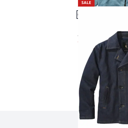
SALE
Artikel 13 von 15.
Passform Regular Fit.
Regular Fit
Denim-Caban
€ 149,00
€ 74,95
(-50%)
Seite 1 geladen. Zeige 