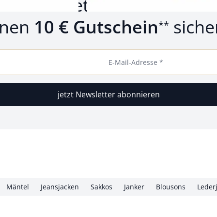
um Newsletter anmelden u
inen
10 € Gutschein
siche
**
E-Mail-Adresse *
jetzt Newsletter abonnieren
Mäntel
Jeansjacken
Sakkos
Janker
Blousons
Leder