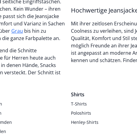
seitliche Eingriffstaschen.
machen. Kein Wunder – ihren
Hochwertige Jeansjack
e passt sich die Jeansjacke
fort und Varianz in Sachen
Mit ihrer zeitlosen Erscheinu
 über
Grau
bis hin zu
Coolness zu verleihen, sind 
die ganze Farbpalette an.
Qualität, Komfort und Stil st
möglich Freunde an ihrer Je
nd die Schnitte
ist angepasst an moderne Ans
cke für Herren heute auch
kennen und schätzen. Finden 
, in denen Hände, Snacks
 versteckt. Der Schnitt ist
Shirts
n
T-Shirts
n
Poloshirts
Hemden
Henley-Shirts
den