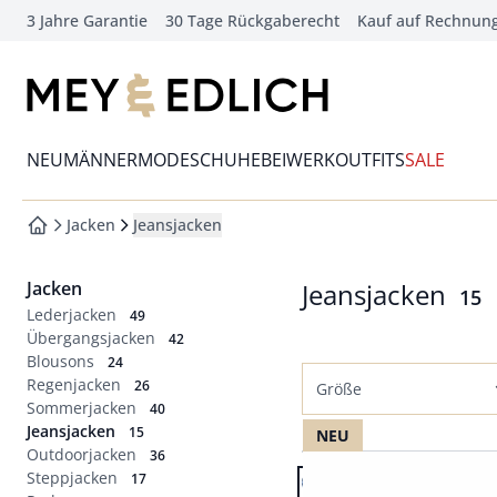
3 Jahre Garantie
30 Tage Rückgaberecht
Kauf auf Rechnun
che springen
vigation springen
zur Startseite
inhalt springen
Wechsel in das Menü mit Pfeil-Runter Taste
oter springen
NEU
MÄNNERMODE
SCHUHE
BEIWERK
OUTFITS
SALE
hnellanmeldung springen
Jacken
Jeansjacken
zur Startseite
Jacken
Jeansjacken
Erg
15
Lederjacken
49
Übergangsjacken
42
Blousons
24
Regenjacken
26
Größe
Sommerjacken
40
Jeansjacken
Normalgrößen
15
NEU
Outdoorjacken
36
Artikel 1 von 15.
46
48
50
52
Steppjacken
17
Passform Regular Fit.