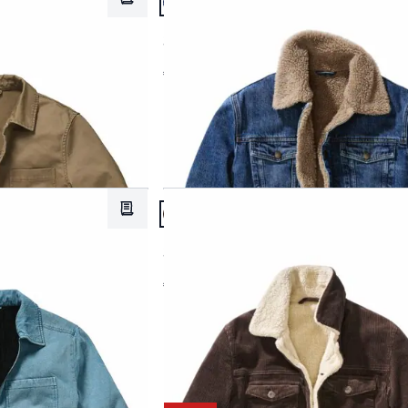
Merkzettel
Passform Regular Fit.
Regular Fit
Sherpa-Jeansjacke
€ 149,95
Artikel 11 von 15.
Merkzettel
Passform Regular Fit.
Regular Fit
enim
Souveräne Cordjacke
€ 149,95