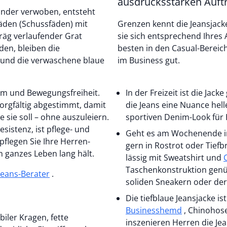
ausdrucksstarken Auftri
nder verwoben, entsteht
äden (Schussfäden) mit
Grenzen kennt die Jeansjacke 
hräg verlaufender Grat
sie sich entsprechend Ihres A
den, bleiben die
besten in den Casual-Bereich
r und die verwaschene blaue
im Business gut.
aum und Bewegungsfreiheit.
In der Freizeit ist die Ja
orgfältig abgestimmt, damit
die Jeans eine Nuance hell
 sie soll – ohne auszuleiern.
sportiven Denim-Look für 
sistenz, ist pflege- und
Geht es am Wochenende in 
flegen Sie Ihre Herren-
gern in Rostrot oder Tief
in ganzes Leben lang hält.
lässig mit Sweatshirt und
Taschenkonstruktion genüg
Jeans-Berater
.
soliden Sneakern oder der
Die tiefblaue Jeansjacke is
Businesshemd
, Chinohose und Halbschuhen aus Leder . Etwas moderner
iler Kragen, fette
inszenieren Herren die Je