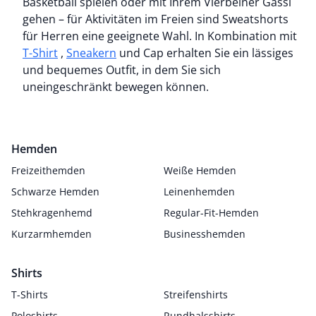
Basketball spielen oder mit Ihrem Vierbeiner Gassi
gehen – für Aktivitäten im Freien sind Sweatshorts
für Herren eine geeignete Wahl. In Kombination mit
T-Shirt
,
Sneakern
und Cap erhalten Sie ein lässiges
und bequemes Outfit, in dem Sie sich
uneingeschränkt bewegen können.
Hemden
Freizeithemden
Weiße Hemden
Schwarze Hemden
Leinenhemden
Stehkragenhemd
Regular-Fit-Hemden
Kurzarmhemden
Businesshemden
Shirts
T-Shirts
Streifenshirts
Poloshirts
Rundhalsshirts