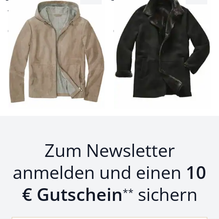
Regular Fit
Regular Fit
Velours-Hoodie Voyager
Purer Lammfellmantel
€ 449,00
€ 1.299,00
Seite 1 geladen. Zeige Produkte 1 bis 14 von 14.
Zum Newsletter
anmelden und einen
10
€ Gutschein
sichern
**