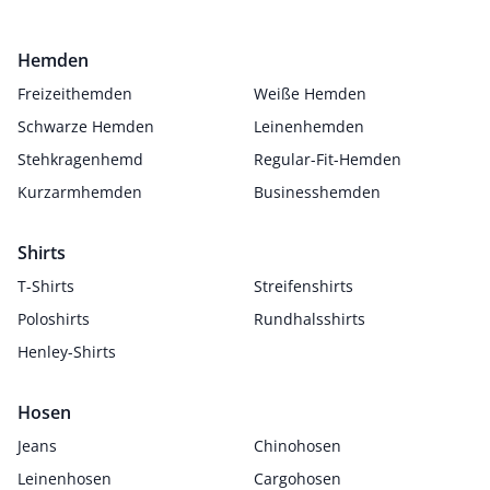
Hemden
Freizeithemden
Weiße Hemden
Schwarze Hemden
Leinenhemden
Stehkragenhemd
Regular-Fit-Hemden
Kurzarmhemden
Businesshemden
Shirts
T-Shirts
Streifenshirts
Poloshirts
Rundhalsshirts
Henley-Shirts
Hosen
Jeans
Chinohosen
Leinenhosen
Cargohosen