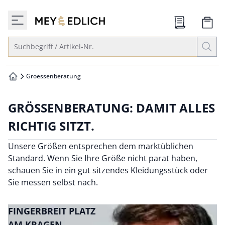
che springen
zur Startseite
vigation springen
Suche öffnen
Suchbegriff / Artikel-Nr.
inhalt springen
oter springen
Groessenberatung
zur Startseite
hnellanmeldung springen
GRÖSSENBERATUNG: DAMIT ALLES
RICHTIG SITZT.
Unsere Größen entsprechen dem marktüblichen
Standard. Wenn Sie Ihre Größe nicht parat haben,
schauen Sie in ein gut sitzendes Kleidungsstück oder
Sie messen selbst nach.
FINGERBREIT PLATZ
AM KRAGEN.