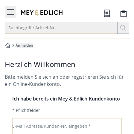
che springen
zur Startseite
vigation springen
Suche öffnen
Suchbegriff / Artikel-Nr.
inhalt springen
oter springen
Anmelden
zur Startseite
hnellanmeldung springen
Herzlich Willkommen
Bitte melden Sie sich an oder registrieren Sie sich für
ein Online-Kundenkonto.
Ich habe bereits ein Mey & Edlich-Kundenkonto
* Pflichtfelder
E-Mail Adresse/Kunden-Nr. eingeben *