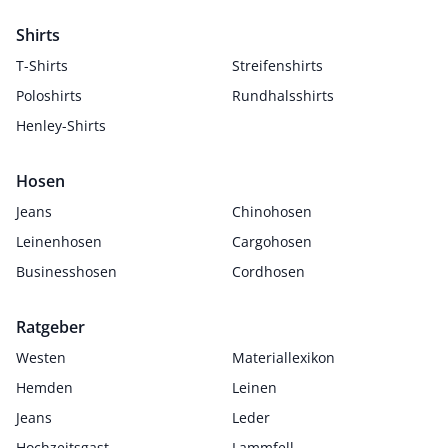
Shirts
T-Shirts
Streifenshirts
Poloshirts
Rundhalsshirts
Henley-Shirts
Hosen
Jeans
Chinohosen
Leinenhosen
Cargohosen
Businesshosen
Cordhosen
Ratgeber
Westen
Materiallexikon
Hemden
Leinen
Jeans
Leder
Hochzeitsgast
Lammfell