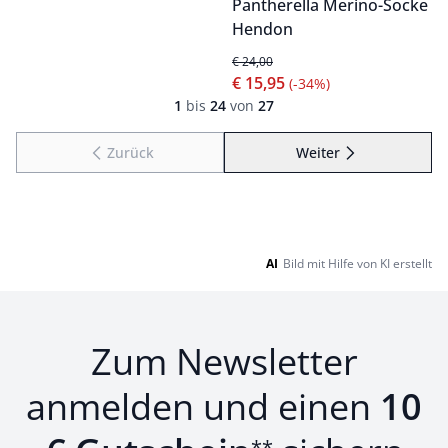
Pantherella Merino-Socke
Hendon
€ 24,00
€ 15,95
(-34%)
Seite 1 geladen. Zeige Produkte 1 bis 24 von 27.
1
bis
24
von
27
Zurück
Weiter
zu Seite 2
AI
Bild mit Hilfe von KI erstellt
Zum Newsletter
anmelden und einen
10
**