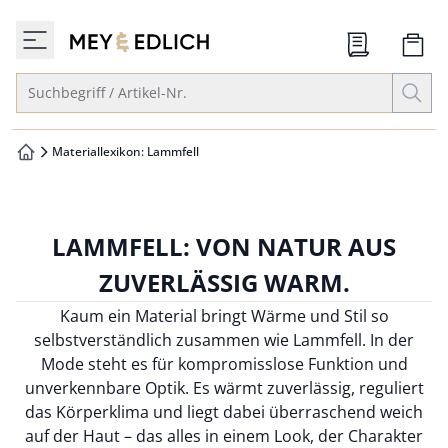
che springen
zur Startseite
vigation springen
Suche öffnen
Suchbegriff / Artikel-Nr.
inhalt springen
oter springen
Materiallexikon: Lammfell
zur Startseite
hnellanmeldung springen
LAMMFELL: VON NATUR AUS
ZUVERLÄSSIG WARM.
Kaum ein Material bringt Wärme und Stil so
selbstverständlich zusammen wie Lammfell. In der
Mode steht es für kompromisslose Funktion und
unverkennbare Optik. Es wärmt zuverlässig, reguliert
das Körperklima und liegt dabei überraschend weich
auf der Haut – das alles in einem Look, der Charakter