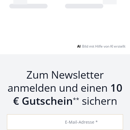
Pfeil nach rechts
Pfeil nach
Loading...
Loading...
Load
AI
Bild mit Hilfe von KI erstellt
Zum Newsletter
anmelden und einen
10
€ Gutschein
sichern
**
E-Mail-Adresse *