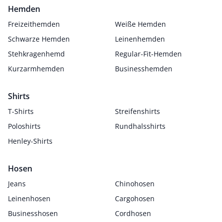
Hemden
Freizeithemden
Weiße Hemden
Schwarze Hemden
Leinenhemden
Stehkragenhemd
Regular-Fit-Hemden
Kurzarmhemden
Businesshemden
Shirts
T-Shirts
Streifenshirts
Poloshirts
Rundhalsshirts
Henley-Shirts
Hosen
Jeans
Chinohosen
Leinenhosen
Cargohosen
Businesshosen
Cordhosen