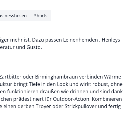
usinesshosen
Shorts
niger mehr ist. Dazu passen
Leinenhemden
,
Henleys
eratur und Gusto.
e Zartbitter oder Birminghambraun verbinden Wärme
uktur bringt Tiefe in den Look und wirkt robust, ohne
sen
funktionieren draußen wie drinnen und sind dank
chen prädestiniert für Outdoor-Action. Kombinieren
e einen derben
Troyer
oder
Strickpullover
und fertig