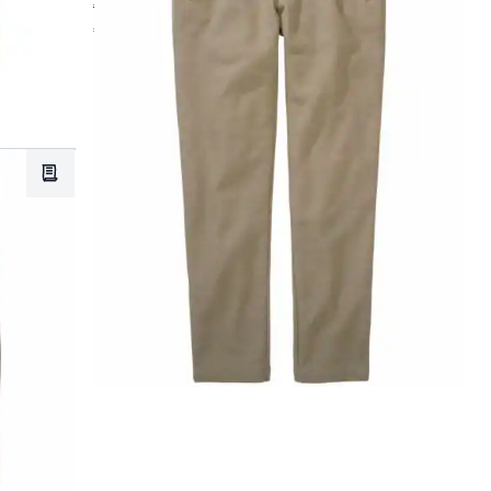
€ 89,95
€ 69,95
(-22%)
Merkzettel