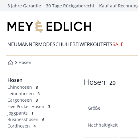
3 Jahre Garantie
30 Tage Rückgaberecht
Kauf auf Rechnun
che springen
vigation springen
zur Startseite
inhalt springen
Wechsel in das Menü mit Pfeil-Runter Taste
oter springen
NEU
MÄNNERMODE
SCHUHE
BEIWERK
OUTFITS
SALE
hnellanmeldung springen
Hosen
zur Startseite
Hosen
Hosen
Ergebnisse
20
Chinohosen
8
Leinenhosen
3
Cargohosen
3
Five Pocket-Hosen
3
Größe
Joggpants
1
Businesshosen
Normalgrößen
6
Nachhaltigkeit
Cordhosen
4
46
48
50
52
Bio