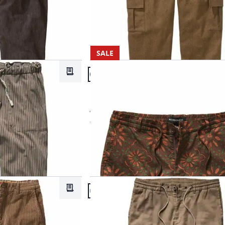
SALE
Artikel 14 von 20.
Merkzettel
Passform Regular Fit.
Regular Fit
Marrakesch-Shorts
€ 79,95
€ 59,95
(-25%)
Artikel 17 von 20.
Merkzettel
Passform Regular Fit.
Regular Fit
Backstuben-Leinenhose