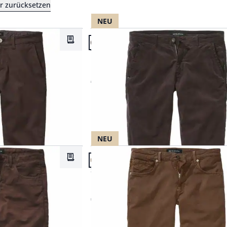
ter zurücksetzen
Blau
Straight Fit
Leinen
NEU
Artikel 2 von 20.
Braun
Tapered Fit
Schurwolle
Merkzettel
Passform Tapered Fit.
Tapered Fit
Gelb
Abbrechen
Wolle
Leichtgang-Cordchino
Grau
€ 119,95
Abbrechen
Grün
Abbrechen
Lila
Orange
NEU
Artikel 5 von 20.
Rosé
Merkzettel
Passform Slim Fit.
Slim Fit
Rot
Drunter-und-Drüber-Hose
€ 99,95
Schwarz
Weiß