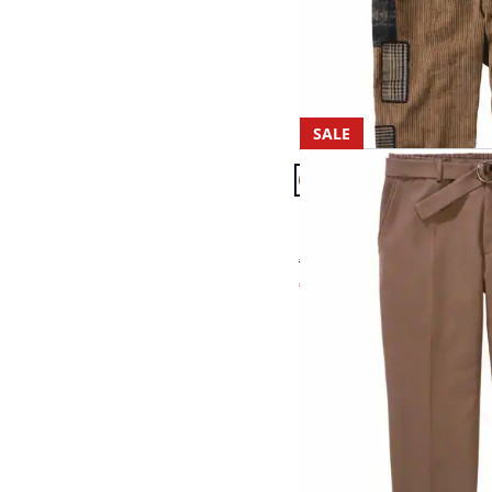
SALE
Artikel 19 von 20.
Passform Regular Fit.
Regular Fit
Desert-Anzughose
€ 119,95
€ 89,95
(-25%)
Seite 1 geladen. Zeige 