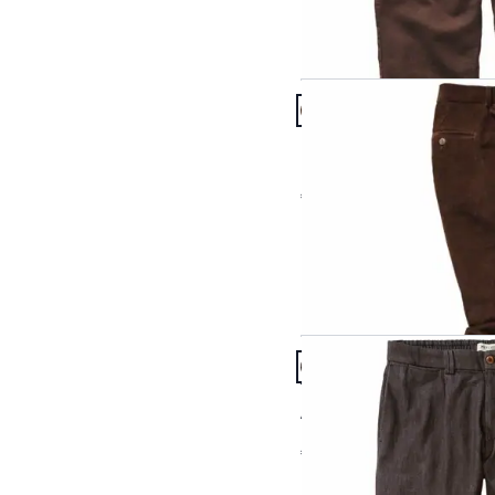
Amerikanische Größ
S
M
L
XL
Artikel 7 von 20.
Passform Regular Fit.
Regular Fit
Ernst-Mey-Cord-Anzug
€ 129,95
Artikel 10 von 20.
Passform Tapered Fit.
Tapered Fit
Aperto-Chino
€ 129,95