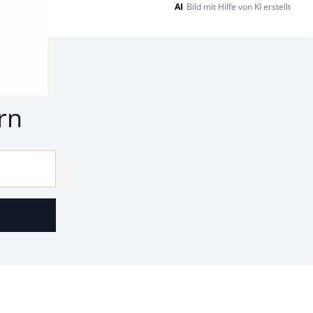
AI
Bild mit Hilfe von KI erstellt
nd
rn