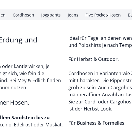
sen
Cordhosen
Joggpants
Jeans
Five Pocket-Hosen
B
 Erdung und
ideal für Tage, an denen we
und
Poloshirts
je nach Temp
Für Herbst & Outdoor.
 oder kantig wirken, je
gt sich, wie fein die
Cordhosen
in Varianten wi
ind. Bei Mey & Edlich finden
mit Charakter. Die Rippenstr
lraum nutzen.
grob zu sein. Auch
Cargoho
männeraffiner Anzahl an Tas
uner Hosen.
Sie zur Cord- oder Cargohos
ist der Herbst-Look.
llem Sandstein bis zu
Für Business & Formelles.
ccino, Edelrost oder Muskat.