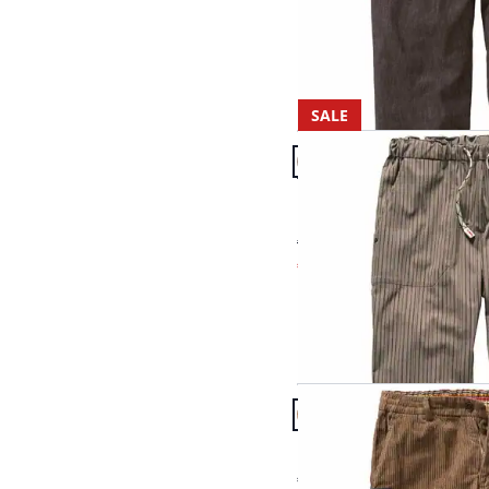
SALE
Artikel 13 von 20.
Passform Tapered Fit.
Tapered Fit
Hose Turn
€ 199,95
€ 139,95
(-30%)
Artikel 16 von 20.
Hose Aldon
€ 199,95