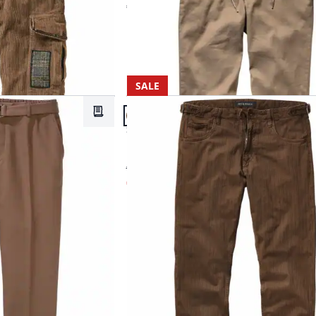
€ 119,95
SALE
Artikel 20 von 20.
Merkzettel
Passform Straight Fit.
Straight Fit
Passt-perfekt-Hose
€ 119,95
€ 89,95
(-25%)
Produkte 1 bis 20 von 20.