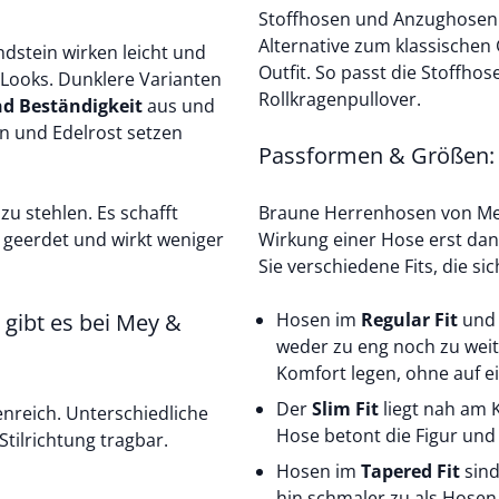
Stoffhosen und
Anzughose
Alternative zum klassischen
dstein wirken leicht und
Outfit. So passt die Stoffho
-Looks. Dunklere Varianten
Rollkragenpullover
.
nd Beständigkeit
aus und
un und Edelrost setzen
Passformen & Größen: S
zu stehlen. Es schafft
Braune Herrenhosen von Me
r geerdet und wirkt weniger
Wirkung einer Hose erst dann
Sie verschiedene Fits, die s
gibt es bei Mey &
Hosen im
Regular Fit
un
weder zu eng noch zu weit.
Komfort legen, ohne auf ei
Der
Slim Fit
liegt nah am 
enreich. Unterschiedliche
Hose betont die Figur und
tilrichtung tragbar.
Hosen im
Tapered Fit
sind
hin schmaler zu als Hosen 