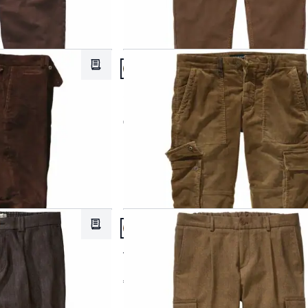
en
Artikel 8 von 20.
Merkzettel
Passform Regular Fit.
Regular Fit
hose
Cord-Cargo Grips
€ 129,95
Artikel 11 von 20.
Merkzettel
Passform Regular Fit.
Regular Fit
Trilogie-Anzugcargo
€ 129,95