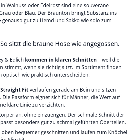
n
in Walnuss oder Edelrost sind eine souveräne
 Grau oder Blau. Der Braunton bringt Substanz ins
se genauso gut zu
Hemd
und
Sakko
wie solo zum
o sitzt die braune Hose wie angegossen.
y & Edlich
kommen in klaren Schnitten
– weil die
 stimmt, wenn sie richtig sitzt. Im Sortiment finden
ich optisch wie praktisch unterscheiden:
d
Straight Fit
verlaufen gerade am Bein und sitzen
 Die Passform eignet sich für Männer, die Wert auf
ne klare Linie zu verzichten.
Körper an, ohne einzuengen. Der schmale Schnitt der
 passt besonders gut zu schmal geführten Oberteilen.
 oben bequemer geschnitten und laufen zum Knöchel
im Slim Fit.