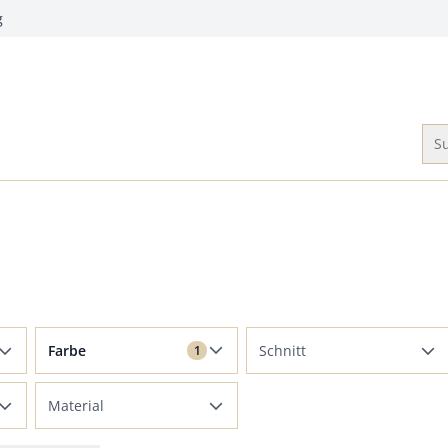
g
Su
Filter für Farbe Braun angewendet
Farbe
Schnitt
1
Metallic
Regular Fit
Material
Beige
Slim Fit
Baumwolle