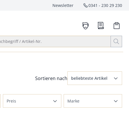
Newsletter
0341 - 230 29 230
Service-Hotlin
anrufen
Suche öffnen
chbegriff / Artikel-Nr.
Menü Sortierung: beliebteste Artikel ausge
Sortieren nach
beliebteste Artikel
beliebteste Artikel
Preis
Marke
Preis aufsteigend
bis 100 €
BOB
Preis absteigend
bis 150 €
Mey & Edlich
Bewertungen