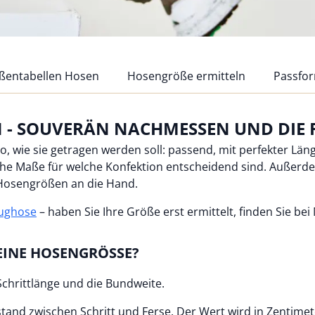
ßentabellen Hosen
Hosengröße ermitteln
Passfo
- SOUVERÄN NACHMESSEN UND DIE R
o, wie sie getragen werden soll: passend, mit perfekter L
lche Maße für welche Konfektion entscheidend sind. Außerd
 Hosengrößen an die Hand.
ughose
– haben Sie Ihre Größe erst ermittelt, finden Sie be
MEINE HOSENGRÖSSE?
chrittlänge und die Bundweite.
bstand zwischen Schritt und Ferse. Der Wert wird in Zentim