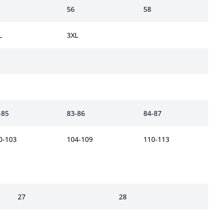
56
58
L
3XL
-85
83-86
84-87
0-103
104-109
110-113
27
28