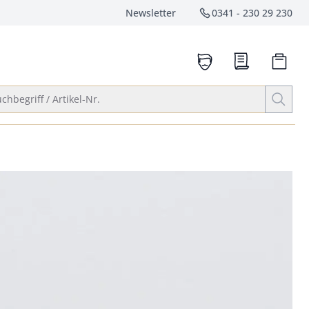
Newsletter
0341 - 230 29 230
Service-Hotlin
anrufen
Suche öffnen
chbegriff / Artikel-Nr.