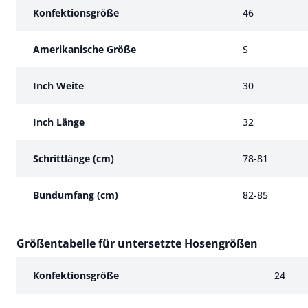
Größentabelle für normale Hosengrößen
Konfektionsgröße
46
Amerikanische Größe
S
Inch Weite
30
Inch Länge
32
Schrittlänge (cm)
78-81
Bundumfang (cm)
82-85
Größentabelle für untersetzte Hosengrößen
Größentabelle für untersetzte Hosengrößen
Konfektionsgröße
24