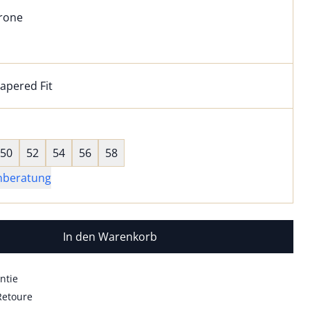
l:
ell ausgewählt:
rone
one ausgewählt
apered Fit
kel hat die Passform Tapered Fit. für Informationen zu Pas
wahl:
hts ausgewählt
50
52
54
56
58
nberatung
In den Warenkorb
ntie
Retoure