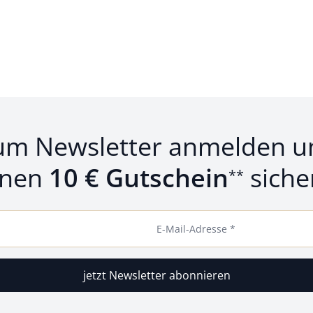
um Newsletter anmelden u
inen
10 € Gutschein
siche
**
E-Mail-Adresse *
jetzt Newsletter abonnieren