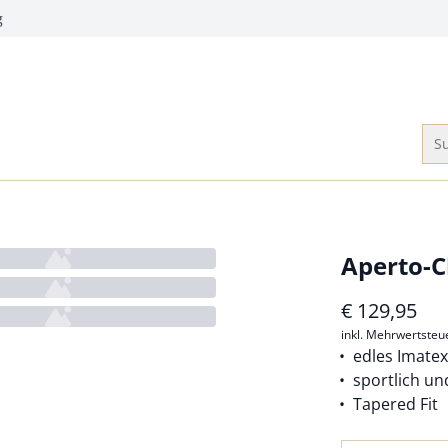
g
Su
Aperto-C
€
129,95
inkl. Mehrwertsteu
edles Imate
sportlich un
Tapered Fit