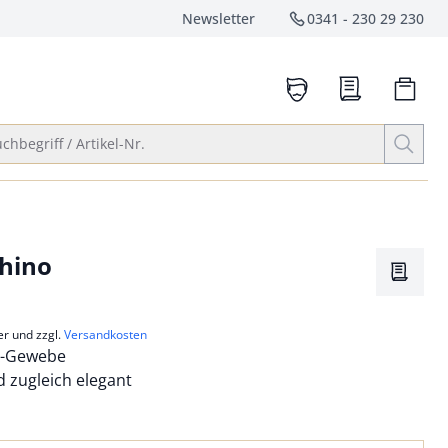
Newsletter
0341 - 230 29 230
Service-Hotlin
anrufen
Suche öffnen
chbegriff / Artikel-Nr.
hino
Merkze
er und zzgl.
Versandkosten
x-Gewebe
d zugleich elegant