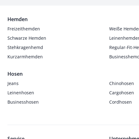
Hemden
Freizeithemden
Weiße Hemde
Schwarze Hemden
Leinenhemde
Stehkragenhemd
Regular-Fit-
Kurzarmhemden
Businesshem
Hosen
Jeans
Chinohosen
Leinenhosen
Cargohosen
Businesshosen
Cordhosen
Service
Unternehm