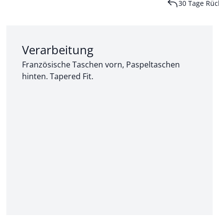
30 Tage Rüc
Abschnitt 2 von 3:
Verarbeitung
Französische Taschen vorn, Paspeltaschen
hinten. Tapered Fit.