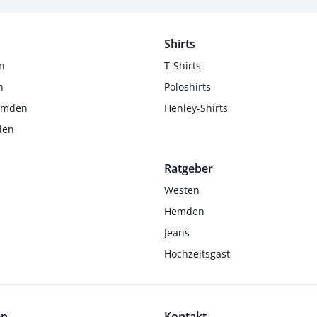
Shirts
n
T-Shirts
n
Poloshirts
Hemden
Henley-Shirts
den
Ratgeber
Westen
Hemden
Jeans
Hochzeitsgast
en
Kontakt