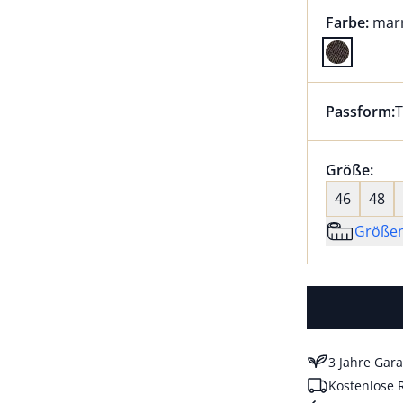
Farbauswah
aktu
Farbe:
mar
Farbe marr
Passform:
T
Dieser Arti
Größenaus
Größe:
nic
46
48
Größe
3 Jahre Gara
Kostenlose 