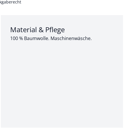
kgaberecht
Abschnitt 3 von 3:
Material & Pflege
100 % Baumwolle. Maschinenwäsche.