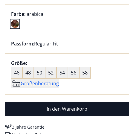
Farbauswahl:
aktuell ausgewählt:
Farbe:
arabica
Farbe arabica ausgewählt
Passform:
Regular Fit
Dieser Artikel hat die Passform Regular Fit. für Infor
Größenauswahl:
Größe:
nichts ausgewählt
46
48
50
52
54
56
58
Größenberatung
In den Warenkorb
3 Jahre Garantie