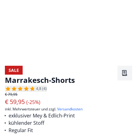
SALE
Merkz
Marrakesch-Shorts
4,8 (4)
€ 79,95
€
59,95
(-25%)
inkl. Mehrwertsteuer und zzgl.
Versandkosten
exklusiver Mey & Edlich-Print
kühlender Stoff
Regular Fit