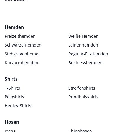
Hemden
Freizeithemden
Weiße Hemden
Schwarze Hemden
Leinenhemden
Stehkragenhemd
Regular-Fit-Hemden
Kurzarmhemden
Businesshemden
Shirts
T-Shirts
Streifenshirts
Poloshirts
Rundhalsshirts
Henley-Shirts
Hosen
Jeans
Chinohosen