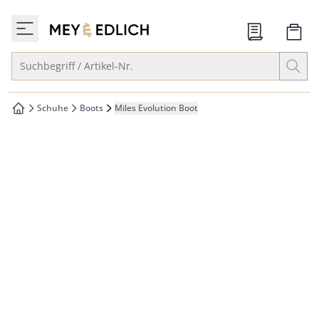
che springen
zur Startseite
vigation springen
Suche öffnen
Suchbegriff / Artikel-Nr.
inhalt springen
oter springen
Schuhe
Boots
Miles Evolution Boot
zur Startseite
hnellanmeldung springen