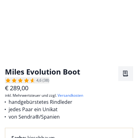
Miles Evolution Boot
Merkz
4,6 (38)
€
289,00
inkl. Mehrwertsteuer und zzgl.
Versandkosten
handgebürstetes Rindleder
jedes Paar ein Unikat
von Sendra®/Spanien
Farbauswahl:
aktuell ausgewählt: