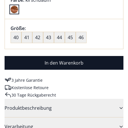
Farbe:
kirschbaum
Farbe kirschbaum ausgewählt
Größenauswahl:
Größe:
nichts ausgewählt
40
41
42
43
44
45
46
In den Warenkorb
3 Jahre Garantie
Kostenlose Retoure
30 Tage Rückgaberecht
Produktbeschreibung
Verarbeitung