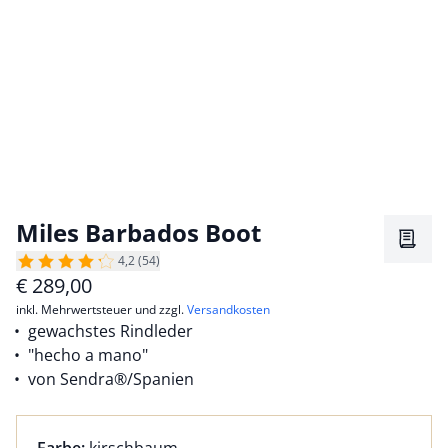
Miles Barbados Boot
Merkz
4,2 (54)
€
289,00
inkl. Mehrwertsteuer und zzgl.
Versandkosten
gewachstes Rindleder
"hecho a mano"
von Sendra®/Spanien
Farbauswahl:
aktuell ausgewählt: