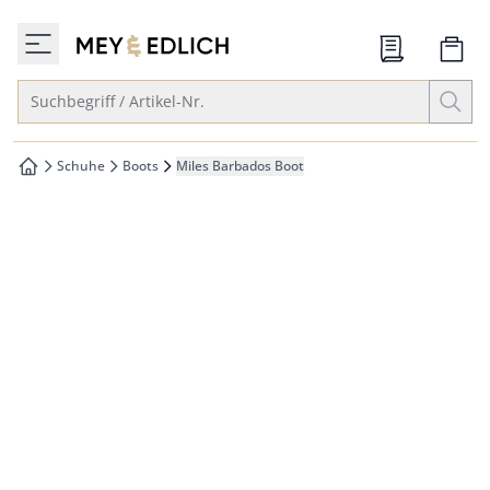
che springen
zur Startseite
vigation springen
Suche öffnen
Suchbegriff / Artikel-Nr.
inhalt springen
oter springen
Schuhe
Boots
Miles Barbados Boot
zur Startseite
hnellanmeldung springen