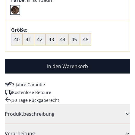
Farbe:
kirschbaum
Farbe kirschbaum ausgewählt
Größenauswahl:
Größe:
nichts ausgewählt
40
41
42
43
44
45
46
In den Warenkorb
3 Jahre Garantie
Kostenlose Retoure
30 Tage Rückgaberecht
Produktbeschreibung
Verarbeitung