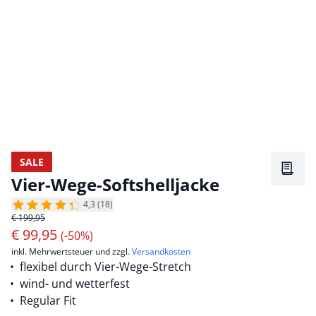
SALE
Merkz
Vier-Wege-Softshelljacke
4,3 (18)
€ 199,95
€
99,95
(-50%)
inkl. Mehrwertsteuer und zzgl.
Versandkosten
flexibel durch Vier-Wege-Stretch
wind- und wetterfest
Regular Fit