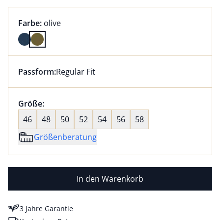
Farbauswahl:
aktuell ausgewählt:
Farbe:
olive
Farbe olive ausgewählt
Passform:
Regular Fit
Dieser Artikel hat die Passform Regular Fit. für Infor
Größenauswahl:
Größe:
nichts ausgewählt
46
48
50
52
54
56
58
Größenberatung
In den Warenkorb
3 Jahre Garantie