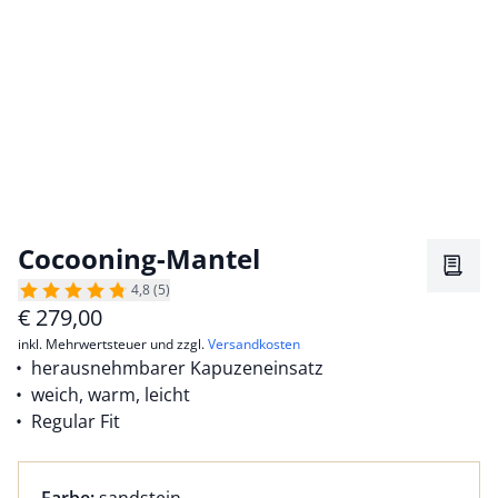
Cocooning-Mantel
Merkz
4,8 (5)
€
279,00
inkl. Mehrwertsteuer und zzgl.
Versandkosten
herausnehmbarer Kapuzeneinsatz
weich, warm, leicht
Regular Fit
Farbauswahl:
aktuell ausgewählt: