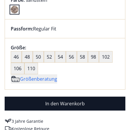
Farbe:
sandstein
Farbe sandstein ausgewählt
Passform:
Regular Fit
Dieser Artikel hat die Passform Regular Fit. für Infor
Größenauswahl:
Größe:
nichts ausgewählt
46
48
50
52
54
56
58
98
102
106
110
Größenberatung
In den Warenkorb
3 Jahre Garantie
Kostenlose Retoure