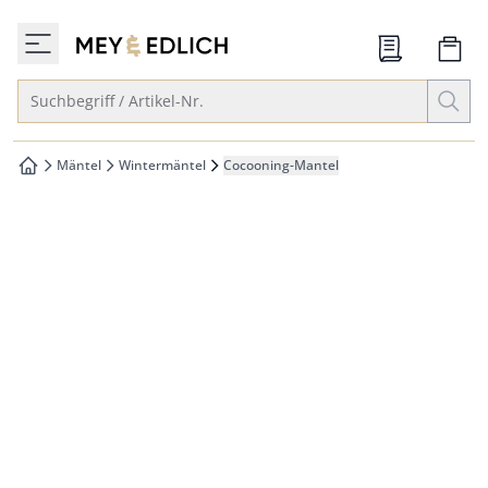
che springen
zur Startseite
vigation springen
Suche öffnen
Suchbegriff / Artikel-Nr.
inhalt springen
oter springen
Mäntel
Wintermäntel
Cocooning-Mantel
zur Startseite
hnellanmeldung springen