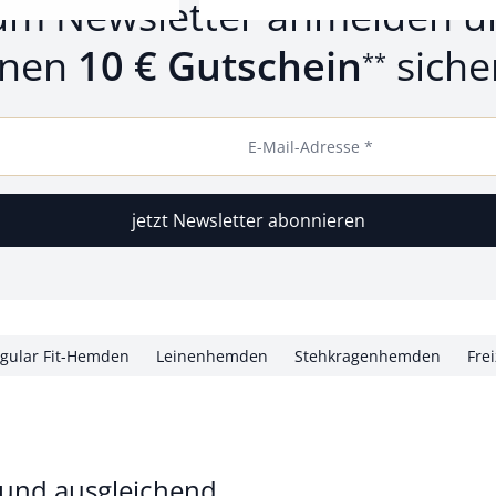
um Newsletter anmelden u
inen
10 € Gutschein
siche
**
E-Mail-Adresse *
jetzt Newsletter abonnieren
gular Fit-Hemden
Leinenhemden
Stehkragenhemden
Fre
 und ausgleichend.