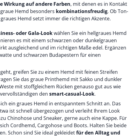
de Wirkung auf andere Farben
, mit denen es in Kontakt
as graue Hemd besonders
kombinationsfreudig
. Ob Ton-
n graues Hemd setzt immer die richtigen Akzente.
iness- oder Gala-Look
wählen Sie ein hellgraues Hemd
nieren es mit einem schwarzen oder dunkelgrauen
rkt ausgleichend und im richtigen Maße edel. Ergänzen
rawatte und schwarzen
Budapestern
für einen
geht, greifen Sie zu einem Hemd mit feinen Streifen
ragen Sie das graue
Printhemd
mit
Sakko
und dunkler
Weste
mit stoffgleichem Rücken genauso gut aus wie
vervollständigen den
smart-casual-Look
.
sich ein graues Hemd in entspanntem Schnitt an. Das
twa ist schnell übergezogen und verleiht Ihrem Look
azu
Chinohose
und
Sneaker
, gerne auch eine
Kappe
. Für
 sich
Cordhemd
,
Cargohose
und
Boots
. Halten Sie beide
n. Schon sind Sie ideal gekleidet
für den Alltag und