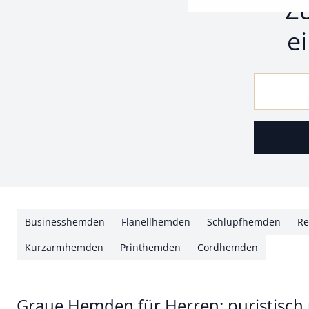
Z
e
Businesshemden
Flanellhemden
Schlupfhemden
Re
Kurzarmhemden
Printhemden
Cordhemden
Graue Hemden für Herren: puristisch