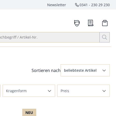
Newsletter
0341 - 230 29 230
Service-Hotlin
anrufen
Suche öffnen
chbegriff / Artikel-Nr.
Menü Sortierung: beliebteste Artikel ausge
Sortieren nach
beliebteste Artikel
beliebteste Artikel
Kragenform
Preis
Preis aufsteigend
Reverskragen
bis 100 €
Preis absteigend
Kentkragen
bis 150 €
NEU
Bewertungen