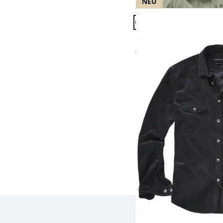
NEU
Artikel 7 von 9.
+3
Samtrippen-Cordhemd
€ 99,95
Seite 1 geladen. Zeige P