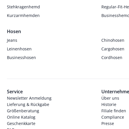
Stehkragenhemd
Regular-Fit-
Kurzarmhemden
Businesshem
Hosen
Jeans
Chinohosen
Leinenhosen
Cargohosen
Businesshosen
Cordhosen
Service
Unternehm
Newsletter Anmeldung
Über uns
Lieferung & Rückgabe
Historie
Größenberatung
Filiale finden
Online Katalog
Compliance
Geschenkkarte
Presse