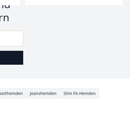
nd
rn
izeithemden
Jeanshemden
Slim Fit-Hemden