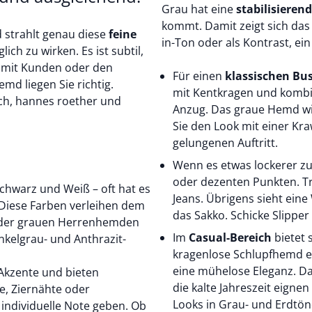
Grau hat eine
stabilisieren
kommt. Damit zeigt sich d
 strahlt genau diese
feine
in-Ton oder als Kontrast, ei
ich zu wirken. Es ist subtil,
g mit Kunden oder den
Für einen
klassischen Bus
d liegen Sie richtig.
mit Kentkragen und kombi
ch,
hannes roether
und
Anzug
. Das graue Hemd wi
Sie den Look mit einer K
gelungenen Auftritt.
Wenn es etwas lockerer zu
oder dezenten Punkten. T
chwarz und Weiß – oft hat es
Jeans
. Übrigens sieht eine
 Diese Farben verleihen dem
das Sakko. Schicke
Slipper
 der grauen
Herrenhemden
Im
Casual-Bereich
bietet 
nkelgrau- und Anthrazit-
kragenlose
Schlupfhemd
e
eine mühelose Eleganz. D
 Akzente und bieten
die kalte Jahreszeit eignen
, Ziernähte oder
Looks in Grau- und Erdtöne
ndividuelle Note geben. Ob