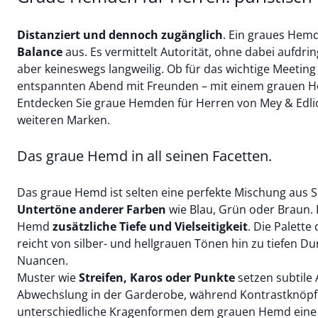
Distanziert und dennoch zugänglich
. Ein graues Hemd
Balance
aus. Es vermittelt Autorität, ohne dabei aufdringl
aber keineswegs langweilig. Ob für das wichtige Meetin
entspannten Abend mit Freunden – mit einem grauen Hem
Entdecken Sie graue Hemden für Herren von Mey & Edli
weiteren Marken.
Das graue Hemd in all seinen Facetten.
Das graue Hemd ist selten eine perfekte Mischung aus S
Untertöne anderer Farben
wie Blau, Grün oder Braun.
Hemd
zusätzliche Tiefe und Vielseitigkeit
. Die Palette
reicht von silber- und hellgrauen Tönen hin zu tiefen Du
Nuancen.
Muster wie
Streifen, Karos oder Punkte
setzen subtile
Abwechslung in der Garderobe, während Kontrastknöpfe
unterschiedliche
Kragenformen
dem grauen Hemd eine i