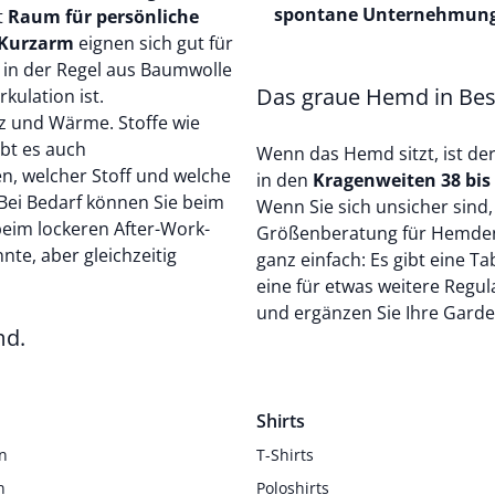
spontane Unternehmun
t
Raum für persönliche
 Kurzarm
eignen sich gut für
in der Regel aus
Baumwolle
Das graue Hemd in Bes
rkulation ist.
z und Wärme. Stoffe wie
ibt es auch
Wenn das Hemd sitzt, ist de
en, welcher Stoff und welche
in den
Kragenweiten 38 bis
Bei Bedarf können Sie beim
Wenn Sie sich unsicher sind,
eim lockeren After-Work-
Größenberatung für Hemde
nte, aber gleichzeitig
ganz einfach: Es gibt eine T
eine für etwas weitere
Regul
und ergänzen Sie Ihre Garde
md.
Shirts
n
T-Shirts
n
Poloshirts