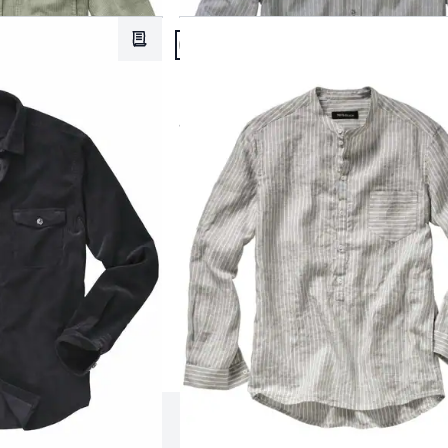
Artikel 8 von 9.
Merkzettel
Passform Regular Fit.
Regular Fit
Fischerhemd
ab
€ 99,95
rodukte 1 bis 9 von 9.