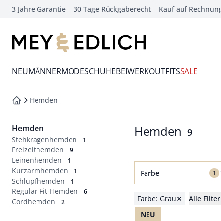
3 Jahre Garantie
30 Tage Rückgaberecht
Kauf auf Rechnun
che springen
vigation springen
zur Startseite
inhalt springen
Wechsel in das Menü mit Pfeil-Runter Taste
oter springen
NEU
MÄNNERMODE
SCHUHE
BEIWERK
OUTFITS
SALE
hnellanmeldung springen
Hemden
zur Startseite
Hemden
Hemden
Ergebni
9
Stehkragenhemden
1
Freizeithemden
9
Leinenhemden
1
Filter für Farbe Grau 
Kurzarmhemden
1
Farbe
1
Schlupfhemden
1
Regular Fit-Hemden
6
Beige
Farbe: Grau
Alle Filt
Cordhemden
2
Blau
NEU