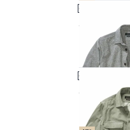
Artikel 1 von 9.
Braun
Basettis Overshirt
Gelb
€ 139,95
Grau
Grün
Lila
Abbrechen
Rosé
Artikel 4 von 9.
Rot
Cordhemd Deluxe
Schwarz
€ 189,95
Weiß