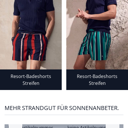
Bildverlinkung
Bildverlinkung
Resort-Badeshorts
Resort-Badeshorts
Streifen
Streifen
MEHR STRANDGUT FÜR SONNENANBETER.
– keine Artikelnummer
– keine Artikelnummer
–