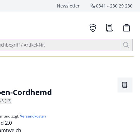
Newsletter
0341 - 230 29 230
Service-Hotlin
anrufen
Suche öffnen
chbegriff / Artikel-Nr.
Merkze
pen-Cordhemd
4,8 (13)
er und zzgl.
Versandkosten
d 2.0
samtweich