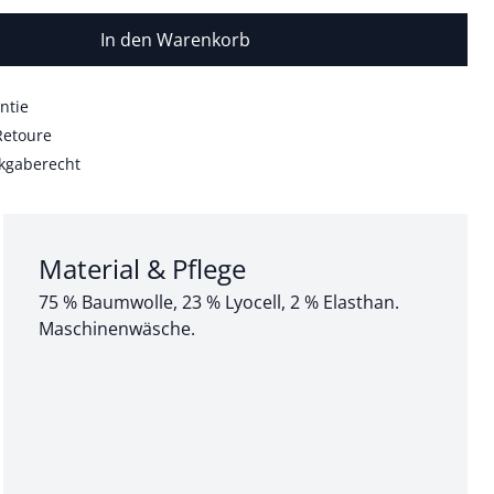
In den Warenkorb
ntie
Retoure
kgaberecht
Abschnitt 3 von 3:
Material & Pflege
75 % Baumwolle, 23 % Lyocell, 2 % Elasthan.
Maschinenwäsche.