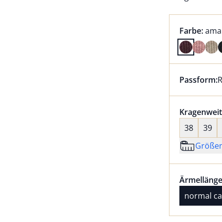
Farbauswah
aktu
Farbe:
ama
Farbe amar
Passform:
R
Dieser Arti
Größenaus
Kragenweit
38
39
Größe
Größenaus
Ärmellänge
Ärmellänge
normal ca