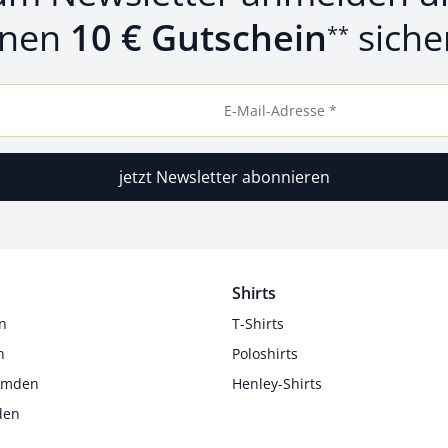
inen
10 € Gutschein
siche
**
E-Mail-Adresse *
jetzt Newsletter abonnieren
Shirts
n
T-Shirts
n
Poloshirts
Hemden
Henley-Shirts
den