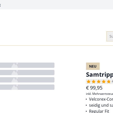
g
Su
NEU
Samtrip
€
99,95
inkl. Mehrwertsteu
Velcorex-Cor
seidig und 
Regular Fit