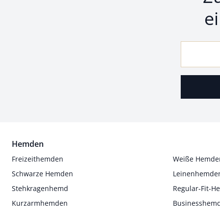
e
Hemden
Freizeithemden
Weiße Hemde
Schwarze Hemden
Leinenhemde
Stehkragenhemd
Regular-Fit-
Kurzarmhemden
Businesshem