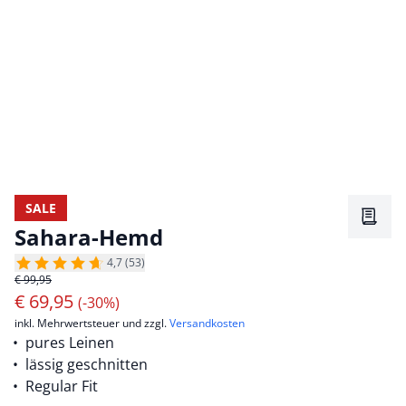
SALE
Merkz
Sahara-Hemd
4,7 (53)
€ 99,95
€
69,95
(-30%)
inkl. Mehrwertsteuer und zzgl.
Versandkosten
pures Leinen
lässig geschnitten
Regular Fit