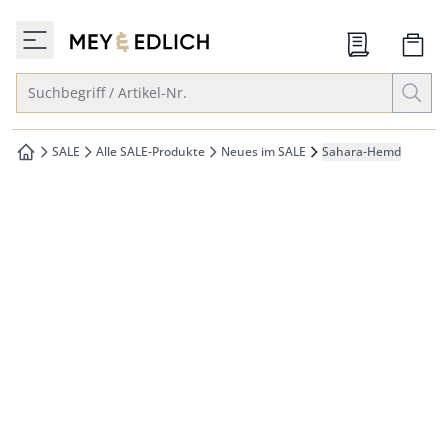
che springen
zur Startseite
vigation springen
Suche öffnen
Suchbegriff / Artikel-Nr.
inhalt springen
oter springen
SALE
Alle SALE-Produkte
Neues im SALE
Sahara-Hemd
zur Startseite
hnellanmeldung springen