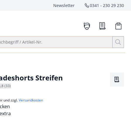
Newsletter
0341 - 230 29 230
Service-Hotlin
anrufen
Suche öffnen
chbegriff / Artikel-Nr.
adeshorts Streifen
Merkze
4,8 (33)
er und zzgl.
Versandkosten
ocken
extra