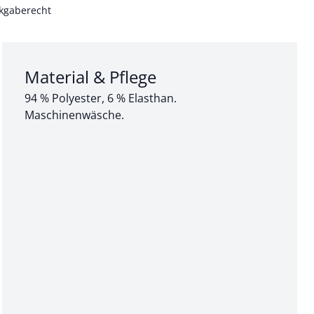
kgaberecht
Abschnitt 3 von 3:
Material & Pflege
94 % Polyester, 6 % Elasthan.
Maschinenwäsche.