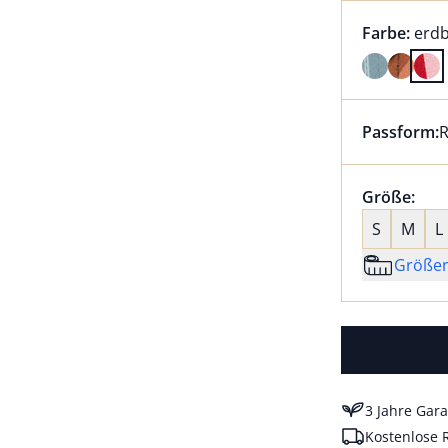
Farbauswah
aktu
Farbe:
erdb
Farbe erdb
Passform:
R
Dieser Arti
Größenaus
Größe:
nic
S
M
L
Größe
3 Jahre Gara
Kostenlose 