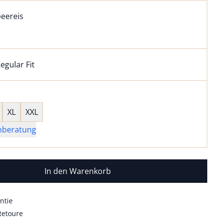
l:
ell ausgewählt:
eereis
eereis ausgewählt
egular Fit
kel hat die Passform Regular Fit. für Informationen zu Pass
wahl:
hts ausgewählt
XL
XXL
nberatung
In den Warenkorb
ntie
Retoure