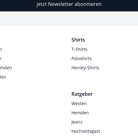
jetzt Newsletter abonnieren
Shirts
n
T-Shirts
n
Poloshirts
Hemden
Henley-Shirts
den
Ratgeber
Westen
Hemden
Jeans
Hochzeitsgast