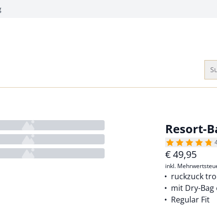
g
Su
Resort-B
€
49,95
inkl. Mehrwertsteu
ruckzuck tr
mit Dry-Bag 
Regular Fit