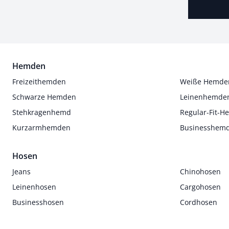
Hemden
Freizeithemden
Weiße Hemde
Schwarze Hemden
Leinenhemde
Stehkragenhemd
Regular-Fit-
Kurzarmhemden
Businesshem
Hosen
Jeans
Chinohosen
Leinenhosen
Cargohosen
Businesshosen
Cordhosen