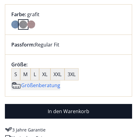
Farbauswahl:
aktuell ausgewählt:
Farbe:
grafit
Farbe grafit ausgewählt
Passform:
Regular Fit
Dieser Artikel hat die Passform Regular Fit. für Infor
Größenauswahl:
Größe:
nichts ausgewählt
S
M
L
XL
XXL
3XL
Größenberatung
In den Warenkorb
3 Jahre Garantie