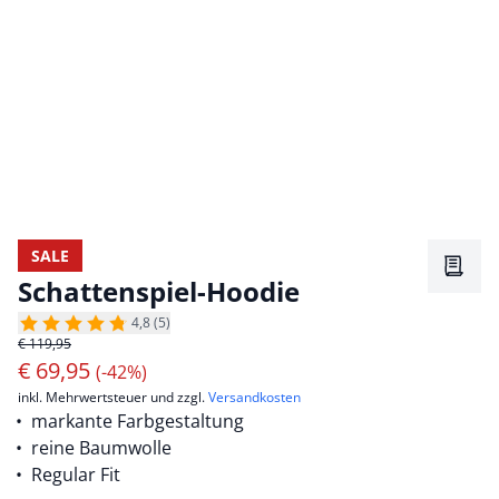
SALE
Merkz
Schattenspiel-Hoodie
4,8 (5)
€ 119,95
€
69,95
(-42%)
inkl. Mehrwertsteuer und zzgl.
Versandkosten
markante Farbgestaltung
reine Baumwolle
Regular Fit