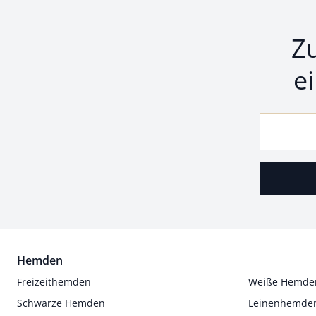
Z
e
Hemden
Freizeithemden
Weiße Hemde
Schwarze Hemden
Leinenhemde