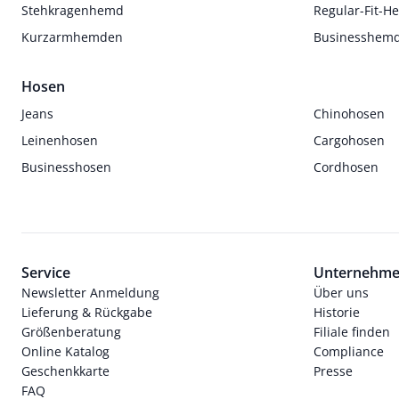
Stehkragenhemd
Regular-Fit-
Kurzarmhemden
Businesshem
Hosen
Jeans
Chinohosen
Leinenhosen
Cargohosen
Businesshosen
Cordhosen
Service
Unternehm
Newsletter Anmeldung
Über uns
Lieferung & Rückgabe
Historie
Größenberatung
Filiale finden
Online Katalog
Compliance
Geschenkkarte
Presse
FAQ