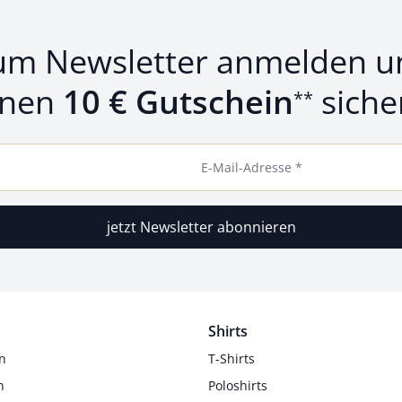
um Newsletter anmelden u
inen
10 € Gutschein
siche
**
E-Mail-Adresse *
jetzt Newsletter abonnieren
Shirts
n
T-Shirts
n
Poloshirts