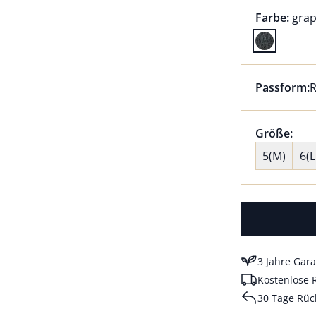
Farbauswah
aktu
Farbe:
grap
Farbe grap
Passform:
R
Dieser Arti
Größenaus
Größe:
nic
5(M)
6(L
3 Jahre Gara
Kostenlose 
30 Tage Rüc