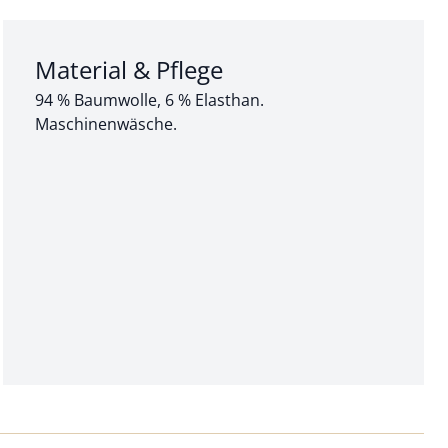
Abschnitt 3 von 3:
Material & Pflege
94 % Baumwolle, 6 % Elasthan.
Maschinenwäsche.