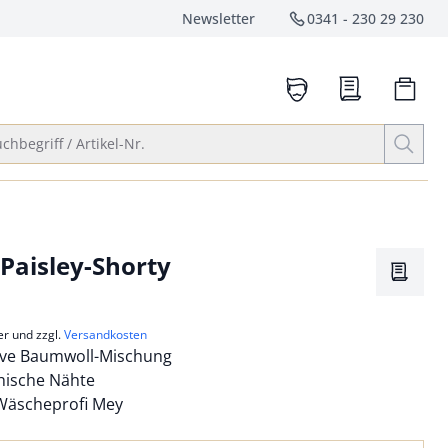
Newsletter
0341 - 230 29 230
Service-Hotlin
anrufen
Suche öffnen
chbegriff / Artikel-Nr.
Paisley-Shorty
Merkze
er und zzgl.
Versandkosten
ive Baumwoll-Mischung
hische Nähte
 Wäscheprofi Mey