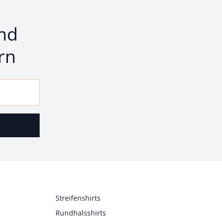
nd
rn
Streifenshirts
Rundhalsshirts