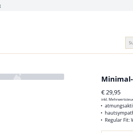
g
Su
Minimal-
€
29,95
inkl. Mehrwertsteu
atmungsakt
hautsympat
Regular Fit: