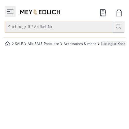
che springen
zur Startseite
vigation springen
Suche öffnen
Suchbegriff / Artikel-Nr.
inhalt springen
oter springen
SALE
Alle SALE-Produkte
Accessoires & mehr
Luxusgut-Kaschm
zur Startseite
hnellanmeldung springen