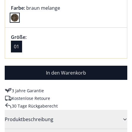
Farbauswahl:
aktuell ausgewählt:
Farbe:
braun melange
Farbe braun melange ausgewählt
Größenauswahl:
Größe 01 ausgewählt
Größe:
aktuell ausgewählt: 01
01
In den Warenkorb
3 Jahre Garantie
Kostenlose Retoure
30 Tage Rückgaberecht
Produktbeschreibung