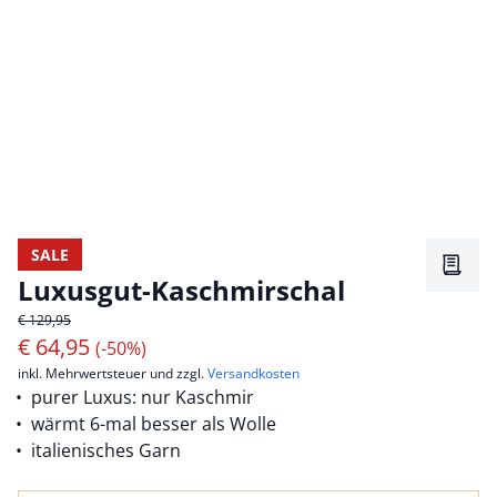
SALE
Merkz
Luxusgut-Kaschmirschal
€ 129,95
€
64,95
(-50%)
inkl. Mehrwertsteuer und zzgl.
Versandkosten
purer Luxus: nur Kaschmir
wärmt 6-mal besser als Wolle
italienisches Garn