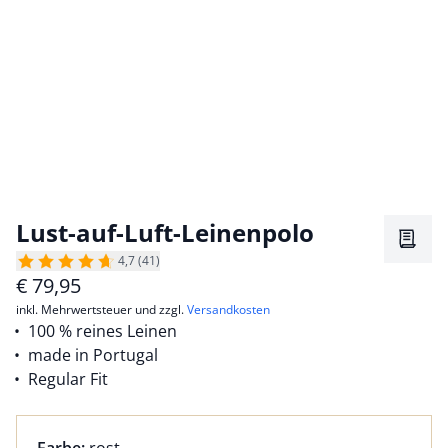
Lust-auf-Luft-Leinenpolo
Merkz
4,7 (41)
€
79,95
inkl. Mehrwertsteuer und zzgl.
Versandkosten
100 % reines Leinen
made in Portugal
Regular Fit
Farbauswahl:
aktuell ausgewählt: