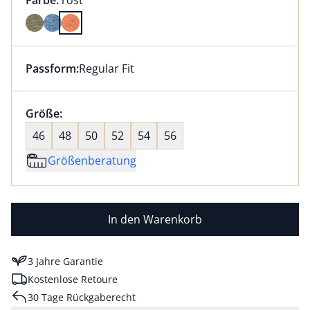
Farbe:
rost
Farbe rost ausgewählt
Passform:
Regular Fit
Dieser Artikel hat die Passform Regular Fit. für Infor
Größenauswahl:
Größe:
nichts ausgewählt
46
48
50
52
54
56
Größenberatung
In den Warenkorb
3 Jahre Garantie
Kostenlose Retoure
30 Tage Rückgaberecht