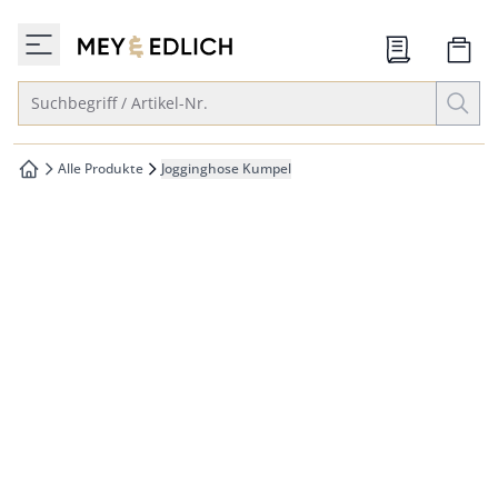
che springen
zur Startseite
vigation springen
Suche öffnen
Suchbegriff / Artikel-Nr.
inhalt springen
oter springen
Alle Produkte
Jogginghose Kumpel
zur Startseite
hnellanmeldung springen