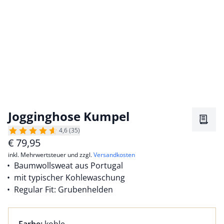
Jogginghose Kumpel
Merkz
4,6 (35)
€
79,95
inkl. Mehrwertsteuer und zzgl.
Versandkosten
Baumwollsweat aus Portugal
mit typischer Kohlewaschung
Regular Fit: Grubenhelden
Farbauswahl:
aktuell ausgewählt: