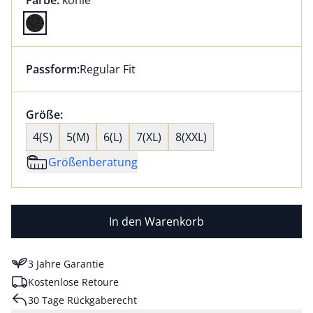
Farbe:
kohle
Farbe kohle ausgewählt
Passform:
Regular Fit
Dieser Artikel hat die Passform Regular Fit. für Infor
Größenauswahl:
Größe:
nichts ausgewählt
4(S)
5(M)
6(L)
7(XL)
8(XXL)
Größenberatung
In den Warenkorb
3 Jahre Garantie
Kostenlose Retoure
30 Tage Rückgaberecht