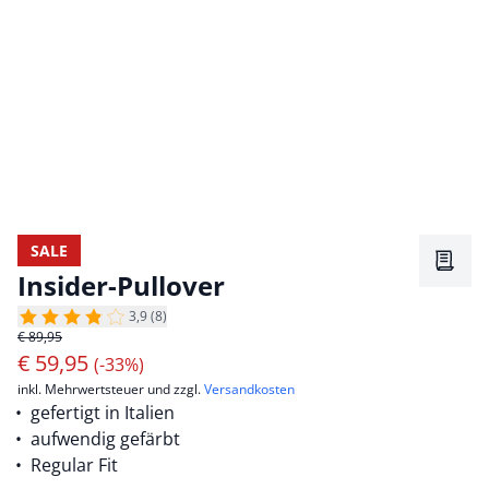
SALE
Merkz
Insider-Pullover
3,9 (8)
€ 89,95
€
59,95
(-33%)
inkl. Mehrwertsteuer und zzgl.
Versandkosten
gefertigt in Italien
aufwendig gefärbt
Regular Fit