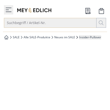
che springen
zur Startseite
vigation springen
Suche öffnen
Suchbegriff / Artikel-Nr.
inhalt springen
oter springen
SALE
Alle SALE-Produkte
Neues im SALE
Insider-Pullover
zur Startseite
hnellanmeldung springen