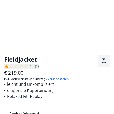
Fieldjacket
Merkz
1,0 (1)
€
219,00
inkl. Mehrwertsteuer und zzgl.
Versandkosten
leicht und unkompliziert
diagonale Köperbindung
Relaxed Fit: Replay
Farbauswahl:
aktuell ausgewählt: