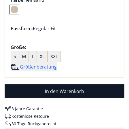
Farbe:
feinsand
Farbe feinsand ausgewählt
Passform:
Regular Fit
Dieser Artikel hat die Passform Regular Fit. für Infor
Größenauswahl:
Größe:
nichts ausgewählt
S
M
L
XL
XXL
Größenberatung
In den Warenkorb
3 Jahre Garantie
Kostenlose Retoure
30 Tage Rückgaberecht