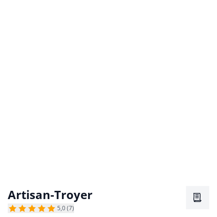
Artisan-Troyer
Merkz
5,0 (7)