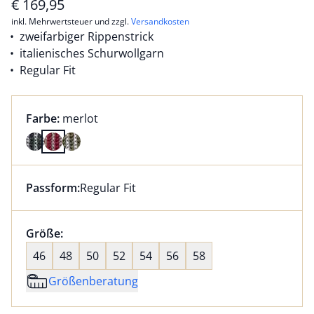
€
169,95
inkl. Mehrwertsteuer und zzgl.
Versandkosten
zweifarbiger Rippenstrick
italienisches Schurwollgarn
Regular Fit
Farbauswahl:
aktuell ausgewählt:
Farbe:
merlot
Farbe merlot ausgewählt
Passform:
Regular Fit
Dieser Artikel hat die Passform Regular Fit. für Infor
Größenauswahl:
Größe:
nichts ausgewählt
46
48
50
52
54
56
58
Größenberatung