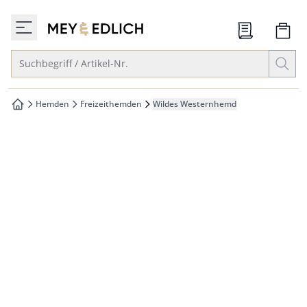
che springen
zur Startseite
vigation springen
Suche öffnen
Suchbegriff / Artikel-Nr.
inhalt springen
oter springen
Hemden
Freizeithemden
Wildes Westernhemd
zur Startseite
hnellanmeldung springen