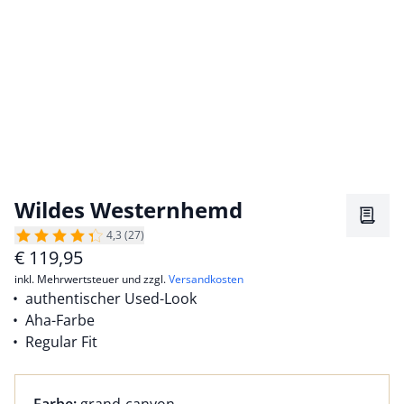
Wildes Westernhemd
Merkz
4,3 (27)
€
119,95
inkl. Mehrwertsteuer und zzgl.
Versandkosten
authentischer Used-Look
Aha-Farbe
Regular Fit
Farbauswahl:
aktuell ausgewählt: