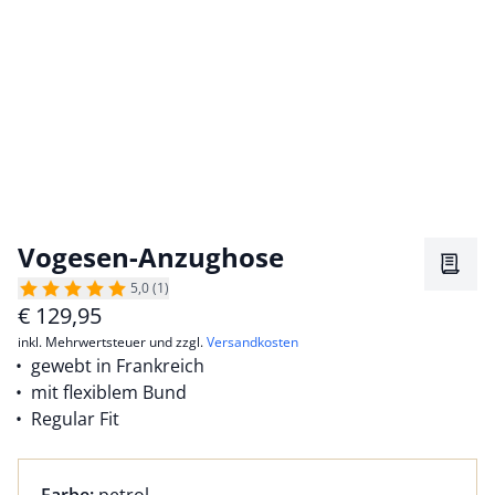
Vogesen-Anzughose
Merkz
5,0 (1)
€
129,95
inkl. Mehrwertsteuer und zzgl.
Versandkosten
gewebt in Frankreich
mit flexiblem Bund
Regular Fit
Farbauswahl:
aktuell ausgewählt: