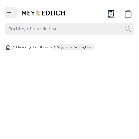
che springen
zur Startseite
vigation springen
Suche öffnen
Suchbegriff / Artikel-Nr.
inhalt springen
oter springen
Hosen
Cordhosen
Vogesen-Anzughose
zur Startseite
hnellanmeldung springen