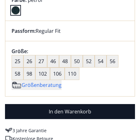
Farbe:
petrol
Farbe petrol ausgewählt
Passform:
Regular Fit
Dieser Artikel hat die Passform Regular Fit. für Infor
Größenauswahl:
Größe:
nichts ausgewählt
25
26
27
46
48
50
52
54
56
58
98
102
106
110
Größenberatung
In den Warenkorb
3 Jahre Garantie
Kostenlose Retoure