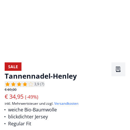
SALE
Merkz
Tannennadel-Henley
3,9 (7)
€ 69,00
€
34,95
(-49%)
inkl. Mehrwertsteuer und zzgl.
Versandkosten
weiche Bio-Baumwolle
blickdichter Jersey
Regular Fit