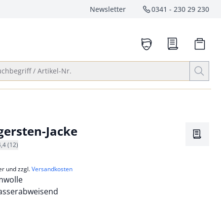
Newsletter
0341 - 230 29 230
Service-Hotlin
anrufen
Suche öffnen
chbegriff / Artikel-Nr.
ersten-Jacke
Merkze
4,4 (12)
er und zzgl.
Versandkosten
mwolle
asserabweisend