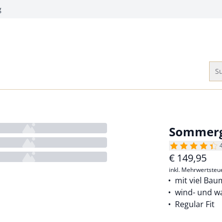
g
Su
Sommerg
€
149,95
inkl. Mehrwertsteu
mit viel Bau
wind- und w
Regular Fit