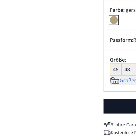
Farbauswah
aktu
Farbe:
gers
Farbe gers
Passform:
R
Dieser Arti
Größenaus
Größe:
nic
46
48
Größe
3 Jahre Gara
Kostenlose 