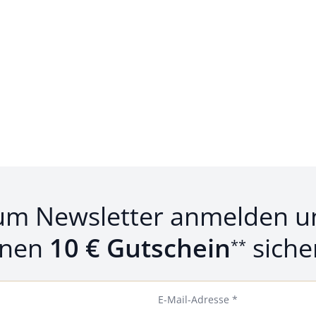
um Newsletter anmelden u
inen
10 € Gutschein
siche
**
E-Mail-Adresse *