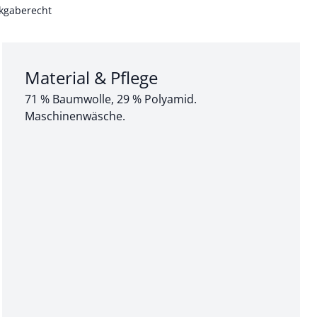
kgaberecht
Abschnitt 3 von 3:
Material & Pflege
71 % Baumwolle, 29 % Polyamid.
Maschinenwäsche.