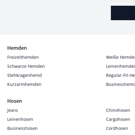
Hemden
Freizeithemden
Weiße Hemde
Schwarze Hemden
Leinenhemde
Stehkragenhemd
Regular-Fit-
Kurzarmhemden
Businesshem
Hosen
Jeans
Chinohosen
Leinenhosen
Cargohosen
Businesshosen
Cordhosen