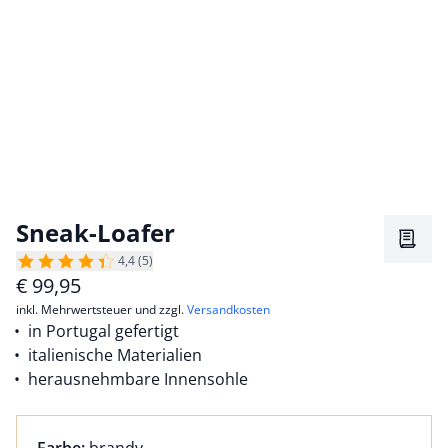
Sneak-Loafer
Merkz
4,4 (5)
€
99,95
inkl. Mehrwertsteuer und zzgl.
Versandkosten
in Portugal gefertigt
italienische Materialien
herausnehmbare Innensohle
Farbauswahl:
aktuell ausgewählt: