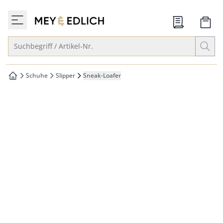
che springen
zur Startseite
vigation springen
Suche öffnen
Suchbegriff / Artikel-Nr.
inhalt springen
oter springen
Schuhe
Slipper
Sneak-Loafer
zur Startseite
hnellanmeldung springen