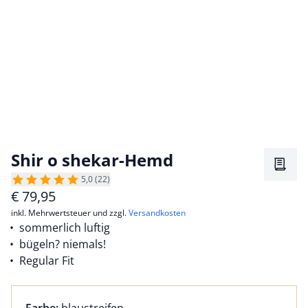
Shir o shekar-Hemd
Merkz
5,0 (22)
€
79,95
inkl. Mehrwertsteuer und zzgl.
Versandkosten
sommerlich luftig
bügeln? niemals!
Regular Fit
Farbauswahl:
aktuell ausgewählt: