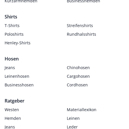
Kurzarmhemden
Businesshemden
Shirts
T-Shirts
Streifenshirts
Poloshirts
Rundhalsshirts
Henley-Shirts
Hosen
Jeans
Chinohosen
Leinenhosen
Cargohosen
Businesshosen
Cordhosen
Ratgeber
Westen
Materiallexikon
Hemden
Leinen
Jeans
Leder