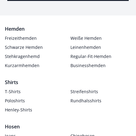
Hemden
Freizeithemden
Weiße Hemden
Schwarze Hemden
Leinenhemden
Stehkragenhemd
Regular-Fit-Hemden
Kurzarmhemden
Businesshemden
Shirts
T-Shirts
Streifenshirts
Poloshirts
Rundhalsshirts
Henley-Shirts
Hosen
Jeans
Chinohosen