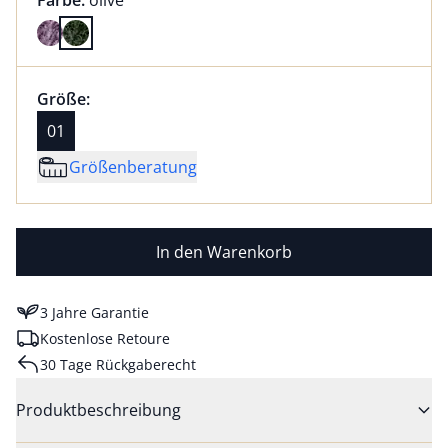
Farbe:
olive
Farbe olive ausgewählt
Größenauswahl:
Größe 01 ausgewählt
Größe:
aktuell ausgewählt: 01
01
Größenberatung
In den Warenkorb
3 Jahre Garantie
Kostenlose Retoure
30 Tage Rückgaberecht
Produktbeschreibung