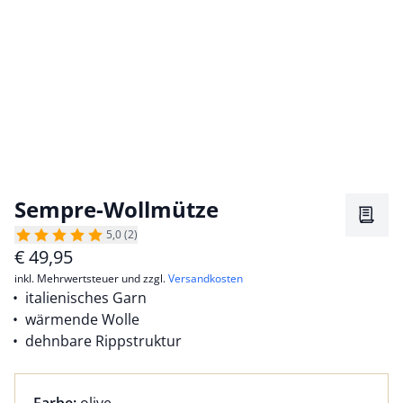
Sempre-Wollmütze
Merkz
5,0 (2)
€
49,95
inkl. Mehrwertsteuer und zzgl.
Versandkosten
italienisches Garn
wärmende Wolle
dehnbare Rippstruktur
Farbauswahl:
aktuell ausgewählt: