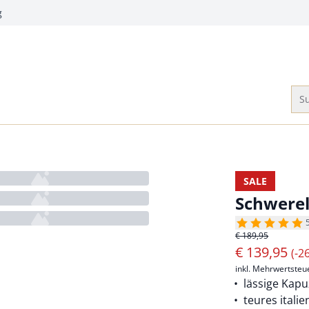
g
Su
SALE
Schwere
€ 189,95
€
139,95
(-2
inkl. Mehrwertsteu
lässige Kap
teures itali