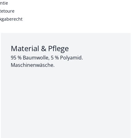
ntie
Retoure
kgaberecht
Abschnitt 3 von 3:
Material & Pflege
95 % Baumwolle, 5 % Polyamid.
Maschinenwäsche.