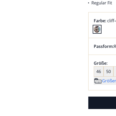
Regular Fit
Farbauswah
aktu
Farbe:
cliff
Farbe cliff
Passform:
R
Dieser Arti
Größenaus
Größe:
nic
46
50
Größe