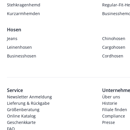
Stehkragenhemd
Regular-Fit-
Kurzarmhemden
Businesshem
Hosen
Jeans
Chinohosen
Leinenhosen
Cargohosen
Businesshosen
Cordhosen
Service
Unternehm
Newsletter Anmeldung
Über uns
Lieferung & Rückgabe
Historie
Größenberatung
Filiale finden
Online Katalog
Compliance
Geschenkkarte
Presse
FAQ