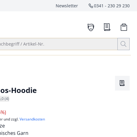
Newsletter
0341 - 230 29 230
Service-Hotlin
anrufen
Suche öffnen
chbegriff / Artikel-Nr.
Merkze
los-Hoodie
5,0 (4)
6%)
er und zzgl.
Versandkosten
uze
enisches Garn