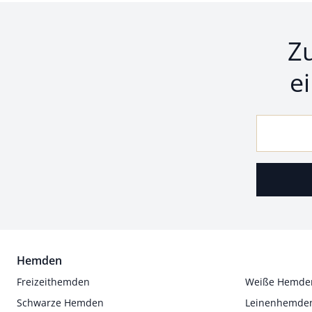
Z
e
Hemden
Freizeithemden
Weiße Hemde
Schwarze Hemden
Leinenhemde