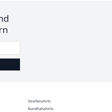
nd
rn
Streifenshirts
Rundhalsshirts