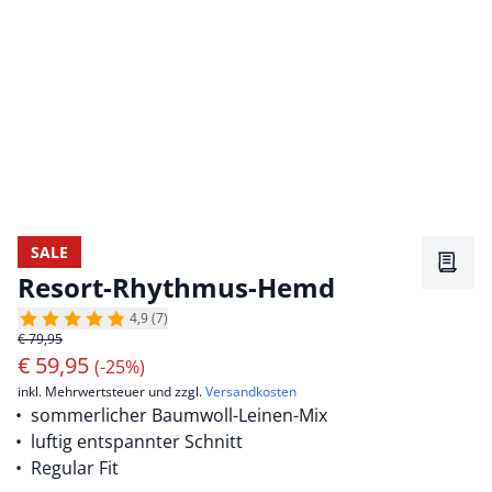
SALE
Merkz
Resort-Rhythmus-Hemd
4,9 (7)
€ 79,95
€
59,95
(-25%)
inkl. Mehrwertsteuer und zzgl.
Versandkosten
sommerlicher Baumwoll-Leinen-Mix
luftig entspannter Schnitt
Regular Fit