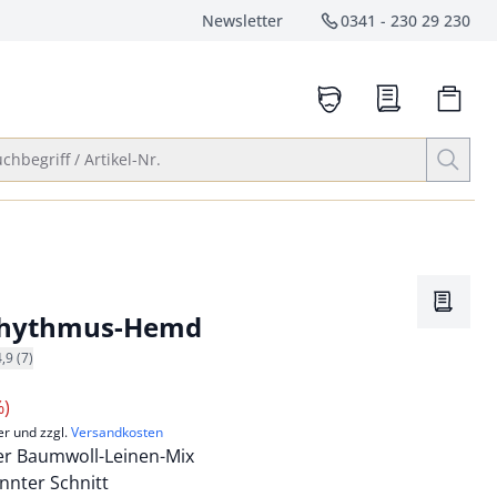
Newsletter
0341 - 230 29 230
Service-Hotlin
anrufen
Suche öffnen
chbegriff / Artikel-Nr.
Merkze
Rhythmus-Hemd
4,9 (7)
%)
er und zzgl.
Versandkosten
r Baumwoll-Leinen-Mix
annter Schnitt