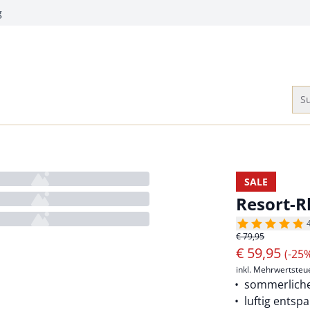
g
Su
SALE
Resort-
€ 79,95
€
59,95
(-25
inkl. Mehrwertsteu
sommerliche
luftig entsp