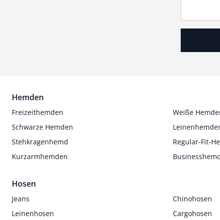
Hemden
Freizeithemden
Weiße Hemde
Schwarze Hemden
Leinenhemde
Stehkragenhemd
Regular-Fit-
Kurzarmhemden
Businesshem
Hosen
Jeans
Chinohosen
Leinenhosen
Cargohosen