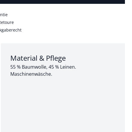
ntie
Retoure
kgaberecht
Abschnitt 3 von 3:
Material & Pflege
55 % Baumwolle, 45 % Leinen.
Maschinenwäsche.