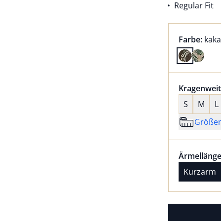
Regular Fit
Farbauswah
aktu
Farbe:
kak
Farbe kaka
Größenaus
Kragenweit
S
M
L
Größe
Größenaus
Ärmellänge
Ärmellänge
Kurzarm