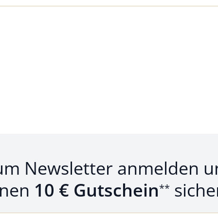
um Newsletter anmelden u
inen
10 € Gutschein
siche
**