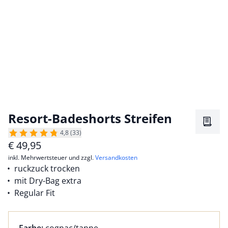
Resort-Badeshorts Streifen
Merkz
4,8 (33)
€
49,95
inkl. Mehrwertsteuer und zzgl.
Versandkosten
ruckzuck trocken
mit Dry-Bag extra
Regular Fit
Farbauswahl:
aktuell ausgewählt: