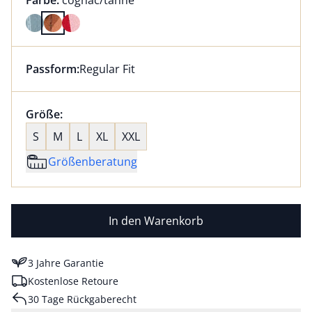
Farbe:
cognac/tanne
Farbe cognac/tanne ausgewählt
Passform:
Regular Fit
Dieser Artikel hat die Passform Regular Fit. für Infor
Größenauswahl:
Größe:
nichts ausgewählt
S
M
L
XL
XXL
Größenberatung
In den Warenkorb
3 Jahre Garantie
Kostenlose Retoure
30 Tage Rückgaberecht