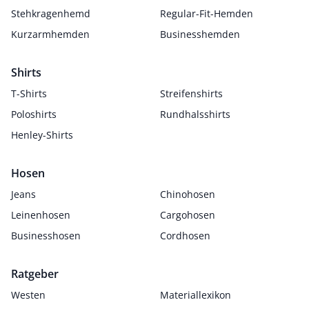
Stehkragenhemd
Regular-Fit-Hemden
Kurzarmhemden
Businesshemden
Shirts
T-Shirts
Streifenshirts
Poloshirts
Rundhalsshirts
Henley-Shirts
Hosen
Jeans
Chinohosen
Leinenhosen
Cargohosen
Businesshosen
Cordhosen
Ratgeber
Westen
Materiallexikon