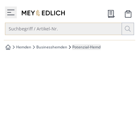
che springen
zur Startseite
vigation springen
Suche öffnen
Suchbegriff / Artikel-Nr.
inhalt springen
oter springen
Hemden
Businesshemden
Potenzial-Hemd
zur Startseite
hnellanmeldung springen