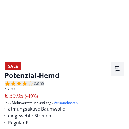
SALE
Merkz
Potenzial-Hemd
3,8 (8)
€ 79,00
€
39,95
(-49%)
inkl. Mehrwertsteuer und zzgl.
Versandkosten
atmungsaktive Baumwolle
eingewebte Streifen
Regular Fit