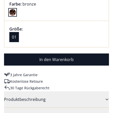
Farbauswahl:
aktuell ausgewählt:
Farbe:
bronze
Farbe bronze ausgewählt
Größenauswahl:
Größe 01 ausgewählt
Größe:
aktuell ausgewählt: 01
01
In den Warenkorb
3 Jahre Garantie
Kostenlose Retoure
30 Tage Rückgaberecht
Produktbeschreibung