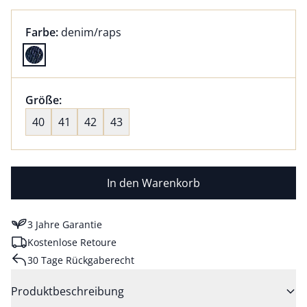
Farbauswahl:
aktuell ausgewählt:
Farbe:
denim/raps
Farbe denim/raps ausgewählt
Größenauswahl:
Größe:
nichts ausgewählt
40
41
42
43
In den Warenkorb
3 Jahre Garantie
Kostenlose Retoure
30 Tage Rückgaberecht
Produktbeschreibung