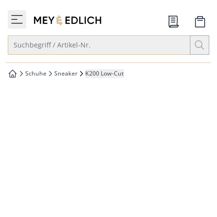
che springen
zur Startseite
vigation springen
Suche öffnen
Suchbegriff / Artikel-Nr.
inhalt springen
oter springen
Schuhe
Sneaker
K200 Low-Cut
zur Startseite
hnellanmeldung springen