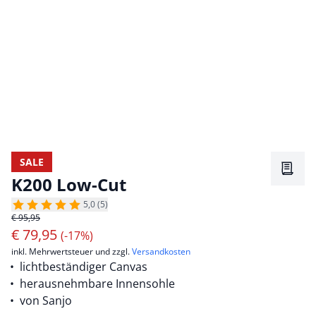
SALE
Merkz
K200 Low-Cut
5,0 (5)
€ 95,95
€
79,95
(-17%)
inkl. Mehrwertsteuer und zzgl.
Versandkosten
lichtbeständiger Canvas
herausnehmbare Innensohle
von Sanjo