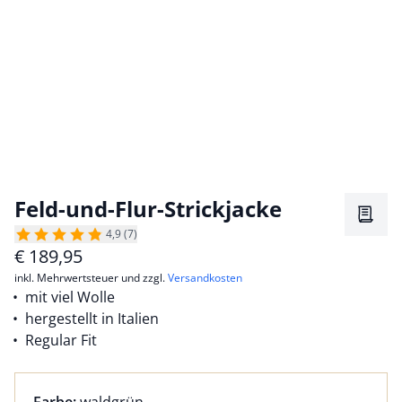
Feld-und-Flur-Strickjacke
Merkz
4,9 (7)
€
189,95
inkl. Mehrwertsteuer und zzgl.
Versandkosten
mit viel Wolle
hergestellt in Italien
Regular Fit
Farbauswahl:
aktuell ausgewählt: