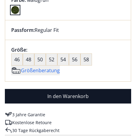
Farbe:
waldgrün
Farbe waldgrün ausgewählt
Passform:
Regular Fit
Dieser Artikel hat die Passform Regular Fit. für Infor
Größenauswahl:
Größe:
nichts ausgewählt
46
48
50
52
54
56
58
Größenberatung
In den Warenkorb
3 Jahre Garantie
Kostenlose Retoure
30 Tage Rückgaberecht