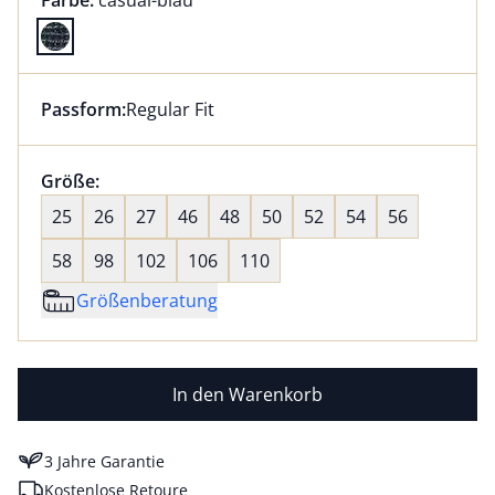
Farbe:
casual-blau
Farbe casual-blau ausgewählt
Passform:
Regular Fit
Dieser Artikel hat die Passform Regular Fit. für Infor
Größenauswahl:
Größe:
nichts ausgewählt
25
26
27
46
48
50
52
54
56
58
98
102
106
110
Größenberatung
In den Warenkorb
3 Jahre Garantie
Kostenlose Retoure