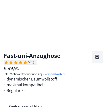
Fast-uni-Anzughose
Merkz
5,0 (3)
€
99,95
inkl. Mehrwertsteuer und zzgl.
Versandkosten
dynamischer Baumwollstoff
maximal kompatibel
Regular Fit
Farbauswahl:
aktuell ausgewählt: