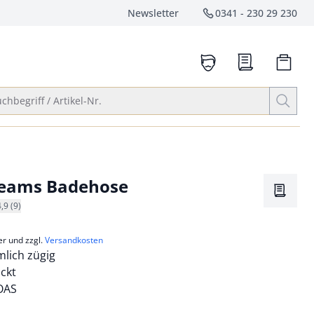
Newsletter
0341 - 230 29 230
Service-Hotlin
anrufen
Suche öffnen
chbegriff / Artikel-Nr.
reams Badehose
Merkze
4,9 (9)
er und zzgl.
Versandkosten
mlich zügig
uckt
 OAS