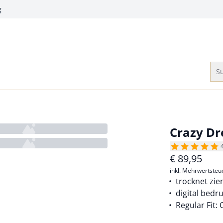
g
Su
Crazy D
€
89,95
inkl. Mehrwertsteu
trocknet zie
digital bedr
Regular Fit: