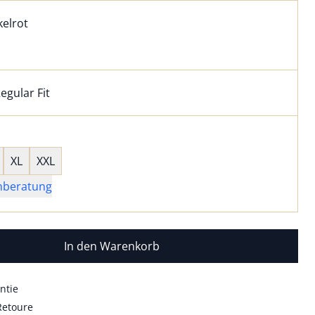
l:
ell ausgewählt:
elrot
elrot ausgewählt
egular Fit
kel hat die Passform Regular Fit. für Informationen zu Pass
wahl:
hts ausgewählt
XL
XXL
nberatung
In den Warenkorb
ntie
Retoure