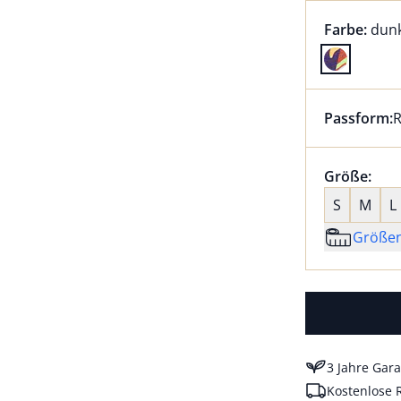
Farbauswah
aktu
Farbe:
dunk
Farbe dunk
Passform:
R
Dieser Arti
Größenaus
Größe:
nic
S
M
L
Größe
3 Jahre Gara
Kostenlose 