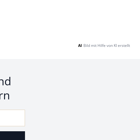
AI
Bild mit Hilfe von KI erstellt
nd
rn