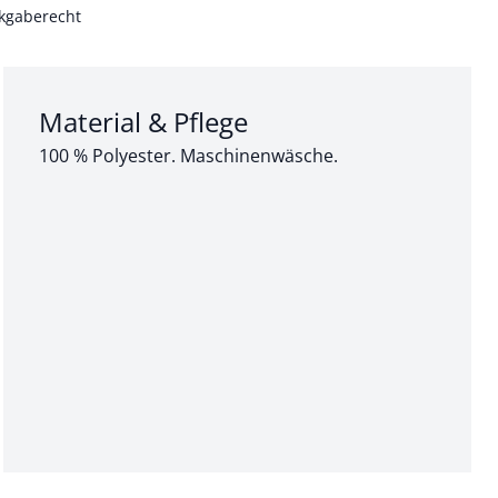
kgaberecht
Abschnitt 3 von 3:
Material & Pflege
100 % Polyester. Maschinenwäsche.