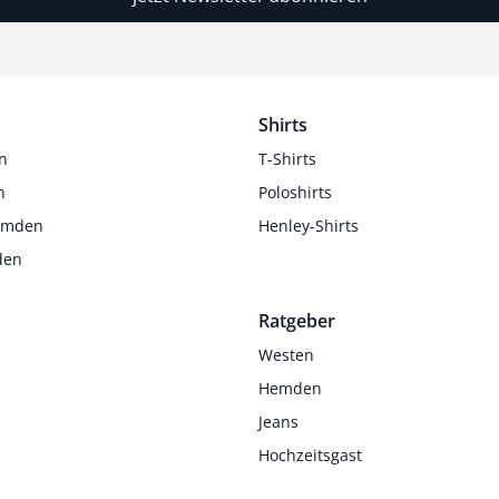
Shirts
n
T-Shirts
n
Poloshirts
Hemden
Henley-Shirts
den
Ratgeber
Westen
Hemden
Jeans
Hochzeitsgast