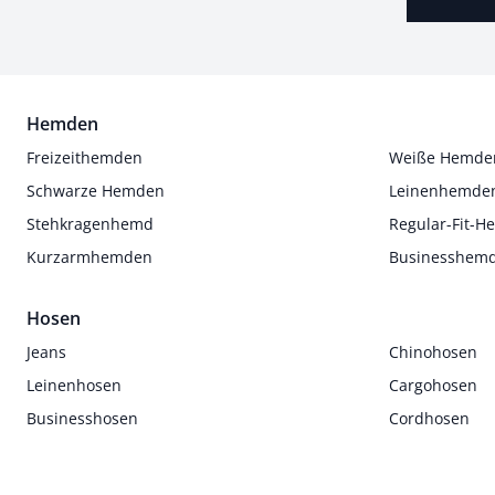
Hemden
Freizeithemden
Weiße Hemde
Schwarze Hemden
Leinenhemde
Stehkragenhemd
Regular-Fit-
Kurzarmhemden
Businesshem
Hosen
Jeans
Chinohosen
Leinenhosen
Cargohosen
Businesshosen
Cordhosen