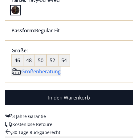
Farbe:
navy-ocre-red
Farbe navy-ocre-red ausgewählt
Passform:
Regular Fit
Dieser Artikel hat die Passform Regular Fit. für Infor
Größenauswahl:
Größe:
nichts ausgewählt
46
48
50
52
54
Größenberatung
In den Warenkorb
3 Jahre Garantie
Kostenlose Retoure
30 Tage Rückgaberecht