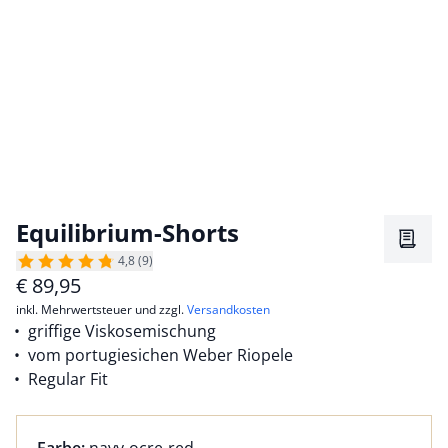
Equilibrium-Shorts
Merkz
4,8 (9)
€
89,95
inkl. Mehrwertsteuer und zzgl.
Versandkosten
griffige Viskosemischung
vom portugiesichen Weber Riopele
Regular Fit
Farbauswahl:
aktuell ausgewählt: