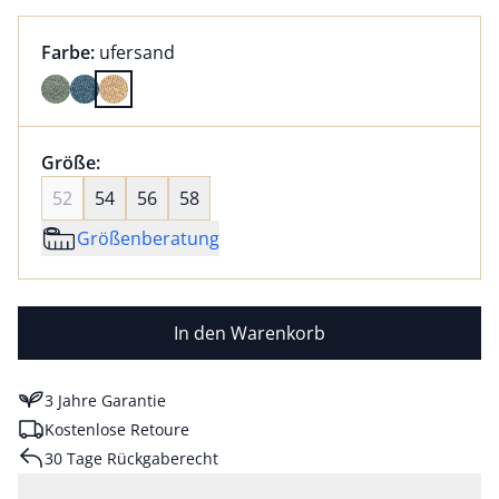
Farbauswahl:
aktuell ausgewählt:
Farbe:
ufersand
Farbe ufersand ausgewählt
Größenauswahl:
Größe:
nichts ausgewählt
52
54
56
58
Größenberatung
In den Warenkorb
3 Jahre Garantie
Kostenlose Retoure
30 Tage Rückgaberecht