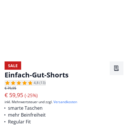
SALE
Merkz
Einfach-Gut-Shorts
4,8 (13)
€ 79,95
€
59,95
(-25%)
inkl. Mehrwertsteuer und zzgl.
Versandkosten
smarte Taschen
mehr Beinfreiheit
Regular Fit